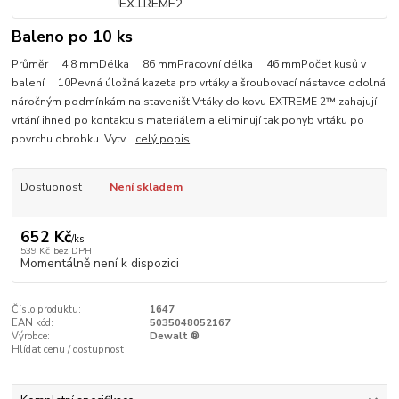
Baleno po 10 ks
Průměr 4,8 mmDélka 86 mmPracovní délka 46 mmPočet kusů v
balení 10Pevná úložná kazeta pro vrtáky a šroubovací nástavce odolná
náročným podmínkám na staveništiVrtáky do kovu EXTREME 2™ zahajují
vrtání ihned po kontaktu s materiálem a eliminují tak pohyb vrtáku po
povrchu obrobku. Vytv...
celý popis
Dostupnost
Není skladem
652 Kč
/
ks
539 Kč
bez DPH
Momentálně není k dispozici
Číslo produktu:
1647
EAN kód:
5035048052167
Výrobce:
Dewalt ®
Hlídat cenu / dostupnost