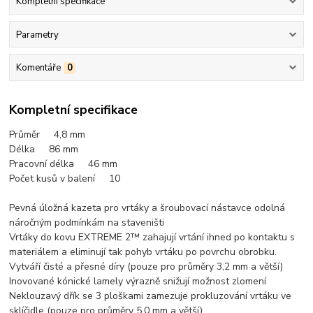
Kompletní specifikace
Parametry
Komentáře
0
Kompletní specifikace
Průměr 4,8 mm
Délka 86
mm
Pracovní délka 46 mm
Počet kusů v balení 10
Pevná úložná kazeta pro vrtáky a šroubovací nástavce odolná
náročným podmínkám na staveništi
Vrtáky do kovu EXTREME 2™ zahajují vrtání ihned po kontaktu s
materiálem a eliminují tak pohyb vrtáku po povrchu obrobku.
Vytváří čisté a přesné díry (pouze pro průměry 3,2 mm a větší)
Inovované kónické lamely výrazně snižují možnost zlomení
Neklouzavý dřík se 3 ploškami zamezuje prokluzování vrtáku ve
sklíčidle (pouze pro průměry 5,0 mm a větší)