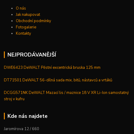
O nás
Jak nakupovat
Obchodní podmínky
Fotogalerie
Kontakty
NEJPRODÁVANĚJŠÍ
DWE6423 DeWALT Pěstní excentrická bruska 125 mm
DT71501 DeWALT 56-dílná sada mix, bitů, nástavců a vrtáků
DCGG571NK DeWALT Mazací lis / maznice 18 V XR Li-Ion samostatný
stroj v kufru
Kde nás najdete
Jaromírova 12 / 660