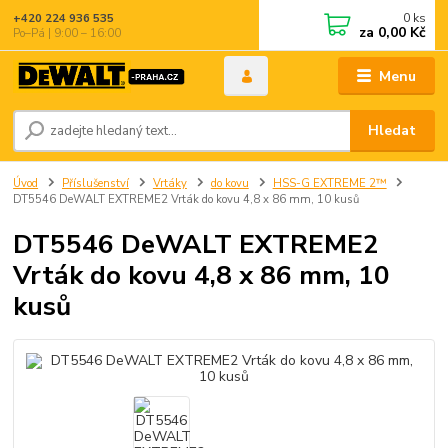
0
ks
+420 224 936 535
za
0,00 Kč
Po–Pá | 9:00 – 16:00
Menu
Hledat
Úvod
Příslušenství
Vrtáky
do kovu
HSS-G EXTREME 2™
DT5546 DeWALT EXTREME2 Vrták do kovu 4,8 x 86 mm, 10 kusů
DT5546 DeWALT EXTREME2
Vrták do kovu 4,8 x 86 mm, 10
kusů