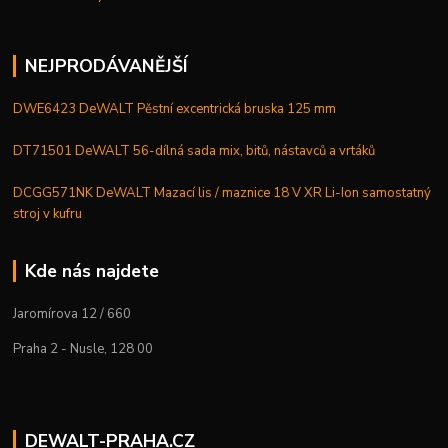
NEJPRODÁVANĚJŠÍ
DWE6423 DeWALT Pěstní excentrická bruska 125 mm
DT71501 DeWALT 56-dílná sada mix, bitů, nástavců a vrtáků
DCGG571NK DeWALT Mazací lis / maznice 18 V XR Li-Ion samostatný
stroj v kufru
Kde nás najdete
Jaromírova 12 / 660
Praha 2 - Nusle, 128 00
DEWALT-PRAHA.CZ