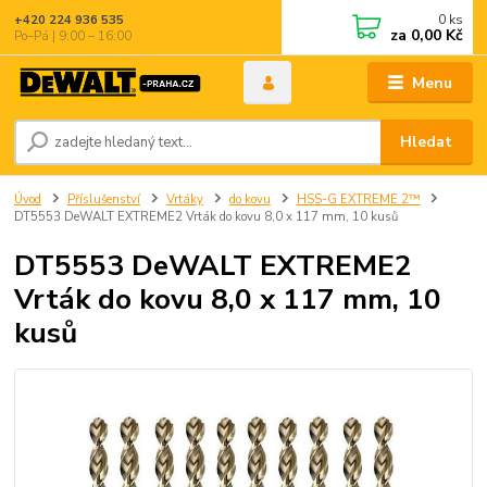
0
ks
+420 224 936 535
za
0,00 Kč
Po–Pá | 9:00 – 16:00
Menu
Hledat
Úvod
Příslušenství
Vrtáky
do kovu
HSS-G EXTREME 2™
DT5553 DeWALT EXTREME2 Vrták do kovu 8,0 x 117 mm, 10 kusů
DT5553 DeWALT EXTREME2
Vrták do kovu 8,0 x 117 mm, 10
kusů