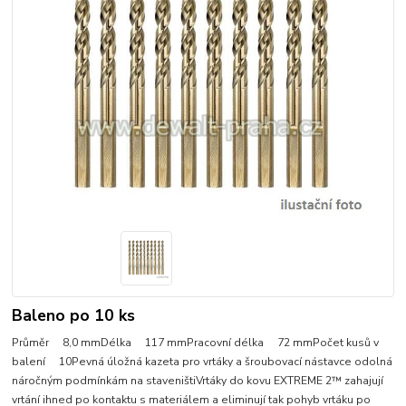
Baleno po 10 ks
Průměr 8,0 mmDélka 117 mmPracovní délka 72 mmPočet kusů v
balení 10Pevná úložná kazeta pro vrtáky a šroubovací nástavce odolná
náročným podmínkám na staveništiVrtáky do kovu EXTREME 2™ zahajují
vrtání ihned po kontaktu s materiálem a eliminují tak pohyb vrtáku po