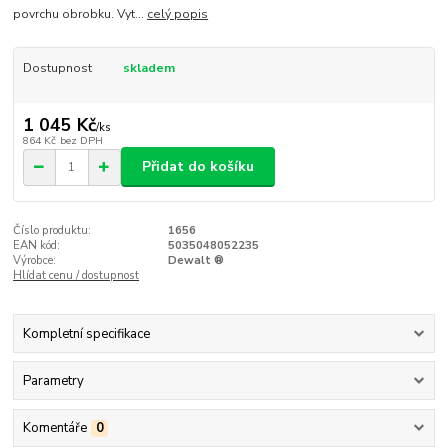
povrchu obrobku. Vyt...
celý popis
Dostupnost
skladem
1 045 Kč
/
ks
864 Kč
bez DPH
Přidat do košíku
Číslo produktu:
1656
EAN kód:
5035048052235
Výrobce:
Dewalt ®
Hlídat cenu / dostupnost
Kompletní specifikace
Parametry
Komentáře
0