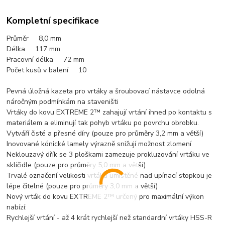
Kompletní specifikace
Průměr 8,0 mm
Délka 117 mm
Pracovní délka 72 mm
Počet kusů v balení 10
Pevná úložná kazeta pro vrtáky a šroubovací nástavce odolná
náročným podmínkám na staveništi
Vrtáky do kovu EXTREME 2™ zahajují vrtání ihned po kontaktu s
materiálem a eliminují tak pohyb vrtáku po povrchu obrobku.
Vytváří čisté a přesné díry (pouze pro průměry 3,2 mm a větší)
Inovované kónické lamely výrazně snižují možnost zlomení
Neklouzavý dřík se 3 ploškami zamezuje prokluzování vrtáku ve
sklíčidle (pouze pro průměry 5,0 mm a větší)
Trvalé označení velikosti vrtáku umístěné nad upínací stopkou je
lépe čitelné (pouze pro průměry 3,0 mm a větší)
Nový vrták do kovu EXTREME 2™ určený pro maximální výkon
nabízí:
Rychlejší vrtání - až 4 krát rychlejší než standardní vrtáky HSS-R