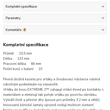
Kompletní specifikace
Parametry
Komentáře
0
Kompletní specifikace
Průměr 10,5
mm
Délka 133 mm
Pracovní délka 84 mm
Počet kusů v balení 10
Pevná úložná kazeta pro vrtáky a šroubovací nástavce odolná
náročným podmínkám na staveništi
Vrtáky do kovu EXTREME 2™ zahajují vrtání ihned po kontaktu s
materiálem a eliminují tak pohyb vrtáku po povrchu obrobku.
Vytváří čisté a přesné díry (pouze pro průměry 3,2 mm a větší)
Inovované kónické lamely výrazně snižují možnost zlomení