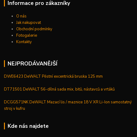
Informace pro zákazníky
O nás
Jak nakupovat
Obchodní podmínky
Fotogalerie
Kontakty
NEJPRODÁVANĚJŠÍ
DWE6423 DeWALT Pěstní excentrická bruska 125 mm
DT71501 DeWALT 56-dílná sada mix, bitů, nástavců a vrtáků
DCGG571NK DeWALT Mazací lis / maznice 18 V XR Li-Ion samostatný
stroj v kufru
Kde nás najdete