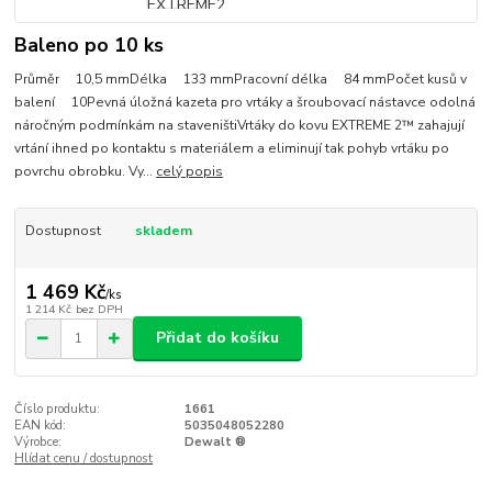
Baleno po 10 ks
Průměr 10,5 mmDélka 133 mmPracovní délka 84 mmPočet kusů v
balení 10Pevná úložná kazeta pro vrtáky a šroubovací nástavce odolná
náročným podmínkám na staveništiVrtáky do kovu EXTREME 2™ zahajují
vrtání ihned po kontaktu s materiálem a eliminují tak pohyb vrtáku po
povrchu obrobku. Vy...
celý popis
Dostupnost
skladem
1 469 Kč
/
ks
1 214 Kč
bez DPH
Přidat do košíku
Číslo produktu:
1661
EAN kód:
5035048052280
Výrobce:
Dewalt ®
Hlídat cenu / dostupnost