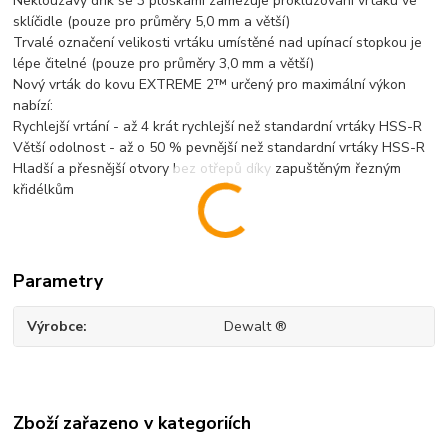
Neklouzavý dřík se 3 ploškami zamezuje prokluzování vrtáku ve
sklíčidle (pouze pro průměry 5,0 mm a větší)
Trvalé označení velikosti vrtáku umístěné nad upínací stopkou je
lépe čitelné (pouze pro průměry 3,0 mm a větší)
Nový vrták do kovu EXTREME 2™ určený pro maximální výkon
nabízí:
Rychlejší vrtání - až 4 krát rychlejší než standardní vrtáky HSS-R
Větší odolnost - až o 50 % pevnější než standardní vrtáky HSS-R
Hladší a přesnější otvory bez otřepů díky zapuštěným řezným
křidélkům
Parametry
Výrobce
Dewalt ®
Zboží zařazeno v kategoriích