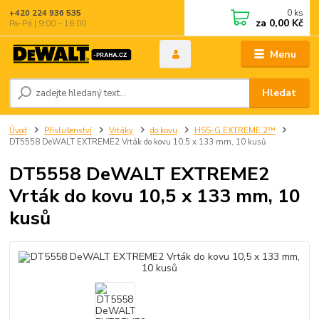
0
ks
+420 224 936 535
za
0,00 Kč
Po–Pá | 9:00 – 16:00
Menu
Hledat
Úvod
Příslušenství
Vrtáky
do kovu
HSS-G EXTREME 2™
DT5558 DeWALT EXTREME2 Vrták do kovu 10,5 x 133 mm, 10 kusů
DT5558 DeWALT EXTREME2
Vrták do kovu 10,5 x 133 mm, 10
kusů