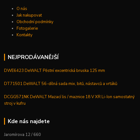
O nás
Jak nakupovat
Obchodní podmínky
Fotogalerie
Kontakty
NEJPRODÁVANĚJŠÍ
DWE6423 DeWALT Pěstní excentrická bruska 125 mm
DT71501 DeWALT 56-dílná sada mix, bitů, nástavců a vrtáků
DCGG571NK DeWALT Mazací lis / maznice 18 V XR Li-Ion samostatný
stroj v kufru
Kde nás najdete
Jaromírova 12 / 660