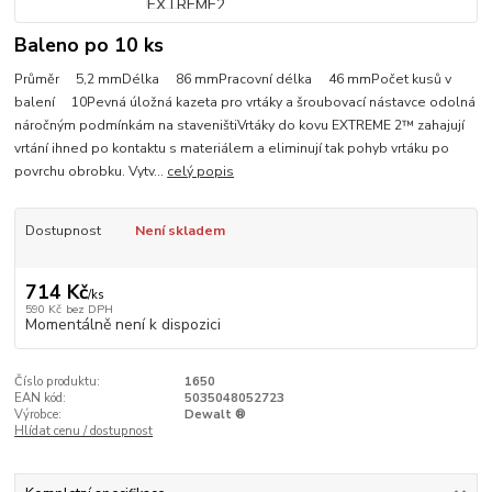
Baleno po 10 ks
Průměr 5,2 mmDélka 86 mmPracovní délka 46 mmPočet kusů v
balení 10Pevná úložná kazeta pro vrtáky a šroubovací nástavce odolná
náročným podmínkám na staveništiVrtáky do kovu EXTREME 2™ zahajují
vrtání ihned po kontaktu s materiálem a eliminují tak pohyb vrtáku po
povrchu obrobku. Vytv...
celý popis
Dostupnost
Není skladem
714 Kč
/
ks
590 Kč
bez DPH
Momentálně není k dispozici
Číslo produktu:
1650
EAN kód:
5035048052723
Výrobce:
Dewalt ®
Hlídat cenu / dostupnost