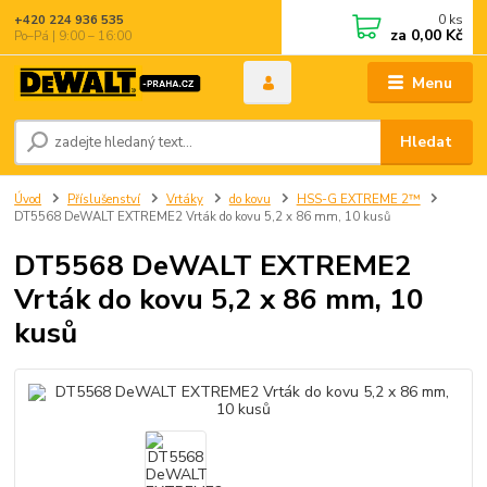
0
ks
+420 224 936 535
za
0,00 Kč
Po–Pá | 9:00 – 16:00
Menu
Hledat
Úvod
Příslušenství
Vrtáky
do kovu
HSS-G EXTREME 2™
DT5568 DeWALT EXTREME2 Vrták do kovu 5,2 x 86 mm, 10 kusů
DT5568 DeWALT EXTREME2
Vrták do kovu 5,2 x 86 mm, 10
kusů