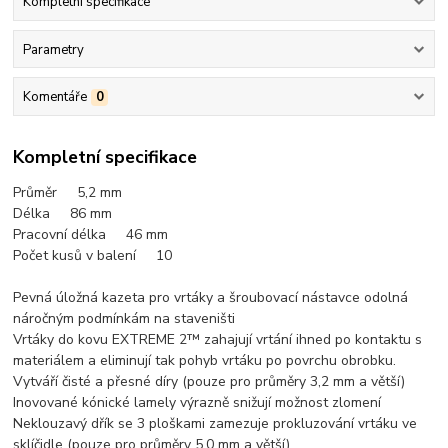
Kompletní specifikace
Parametry
Komentáře
0
Kompletní specifikace
Průměr 5,
2 mm
Délka 86 mm
Pracovní délka 46 mm
Počet kusů v balení 10
Pevná úložná kazeta pro vrtáky a šroubovací nástavce odolná
náročným podmínkám na staveništi
Vrtáky do kovu EXTREME 2™ zahajují vrtání ihned po kontaktu s
materiálem a eliminují tak pohyb vrtáku po povrchu obrobku.
Vytváří čisté a přesné díry (pouze pro průměry 3,2 mm a větší)
Inovované kónické lamely výrazně snižují možnost zlomení
Neklouzavý dřík se 3 ploškami zamezuje prokluzování vrtáku ve
sklíčidle (pouze pro průměry 5,0 mm a větší)