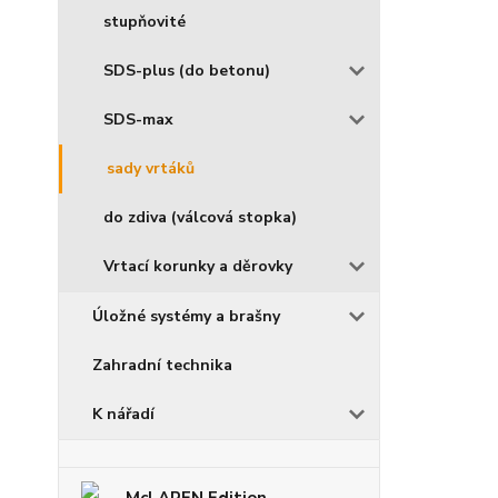
stupňovité
SDS-plus (do betonu)
SDS-max
sady vrtáků
do zdiva (válcová stopka)
Vrtací korunky a děrovky
Úložné systémy a brašny
Zahradní technika
K nářadí