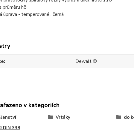
ký pravotočivý spirálový řezný výbrus a úhel hrotu 118°
e průměru h8
á úprava - temperované , černá
etry
ce
Dewalt ®
zařazeno v kategoriích
ušenství
Vrtáky
do k
R DIN 338