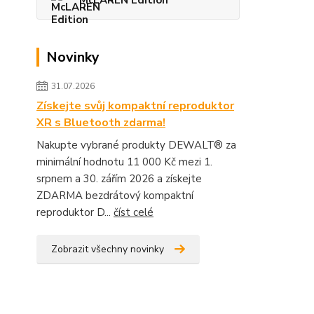
McLAREN Edition
Novinky
31.07.2026
Získejte svůj kompaktní reproduktor
XR s Bluetooth zdarma!
Nakupte vybrané produkty DEWALT® za
minimální hodnotu 11 000 Kč mezi 1.
srpnem a 30. zářím 2026 a získejte
ZDARMA bezdrátový kompaktní
reproduktor D...
číst celé
Zobrazit všechny novinky