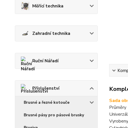
Měřící technika
Zahradní technika
Ruční Nářadí
Kompl
Komple
Příslušenství
Sada ob
Brusné a řezné kotouče
Průměry 1,
Univerzál
Brusné pásy pro pásové brusky
Vyrobeny
Brusiva