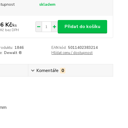
tupnost
skladem
6 Kč
/
ks
Přidat do košíku
 Kč
bez DPH
roduktu:
1846
EAN kód:
5011402383214
e:
Dewalt ®
Hlídat cenu / dostupnost
Komentáře
0
0 mm