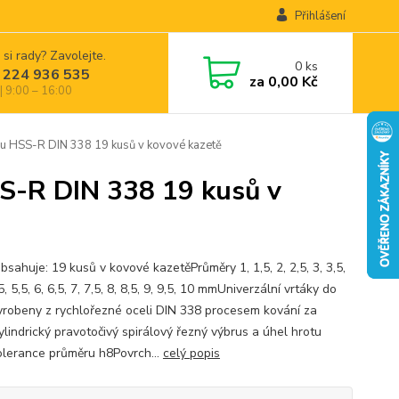
Přihlášení
 si rady? Zavolejte.
0
ks
 224 936 535
za
0,00 Kč
| 9:00 – 16:00
 HSS-R DIN 338 19 kusů v kovové kazetě
-R DIN 338 19 kusů v
sahuje: 19 kusů v kovové kazetěPrůměry 1, 1,5, 2, 2,5, 3, 3,5,
 5, 5,5, 6, 6,5, 7, 7,5, 8, 8,5, 9, 9,5, 10 mmUniverzální vrtáky do
robeny z rychlořezné oceli DIN 338 procesem kování za
ylindrický pravotočivý spirálový řezný výbrus a úhel hrotu
lerance průměru h8Povrch...
celý popis