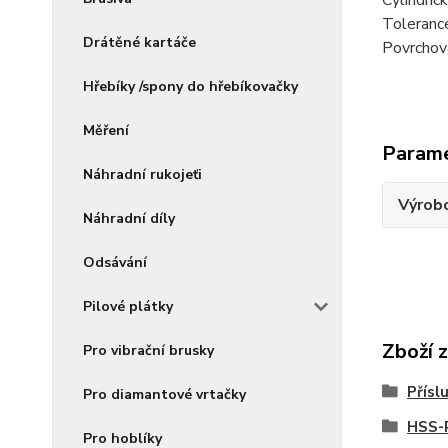
Cylindric
Toleranc
Drátěné kartáče
Povrchov
Hřebíky /spony do hřebíkovačky
Měření
Param
Náhradní rukojeťi
Výrob
Náhradní díly
Odsávání
Pilové plátky
Zboží 
Pro vibrační brusky
Přísl
Pro diamantové vrtačky
HSS-
Pro hoblíky