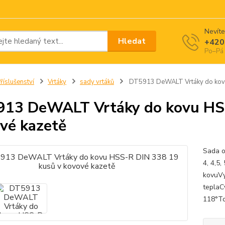
Nevíte
Hledat
+420
Po–Pá 
říslušenství
Vrtáky
sady vrtáků
DT5913 DeWALT Vrtáky do kovu
13 DeWALT Vrtáky do kovu HSS
vé kazetě
Sada ob
4, 4,5,
kovuVy
teplaC
118°To