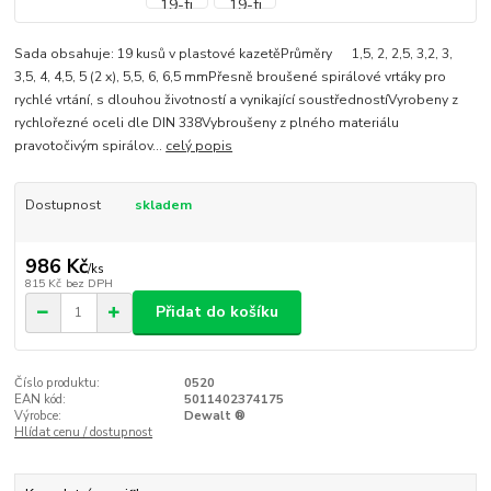
Sada obsahuje: 19 kusů v plastové kazetěPrůměry 1,5, 2, 2,5, 3,2, 3,
3,5, 4, 4,5, 5 (2 x), 5,5, 6, 6,5 mmPřesně broušené spirálové vrtáky pro
rychlé vrtání, s dlouhou životností a vynikající soustřednostíVyrobeny z
rychlořezné oceli dle DIN 338Vybroušeny z plného materiálu
pravotočivým spirálov...
celý popis
Dostupnost
skladem
986 Kč
/
ks
815 Kč
bez DPH
Přidat do košíku
Číslo produktu:
0520
EAN kód:
5011402374175
Výrobce:
Dewalt ®
Hlídat cenu / dostupnost