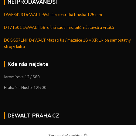
NEJPRODÁVANĚJŠÍ
DWE6423 DeWALT Pěstní excentrická bruska 125 mm
DT71501 DeWALT 56-dílná sada mix, bitů, nástavců a vrtáků
DCGG571NK DeWALT Mazací lis / maznice 18 V XR Li-Ion samostatný
stroj v kufru
Kde nás najdete
Jaromírova 12 / 660
Praha 2 - Nusle, 128 00
DEWALT-PRAHA.CZ
Kostelecký M.
+420 224 936 535
🍪
Zpracování cookies