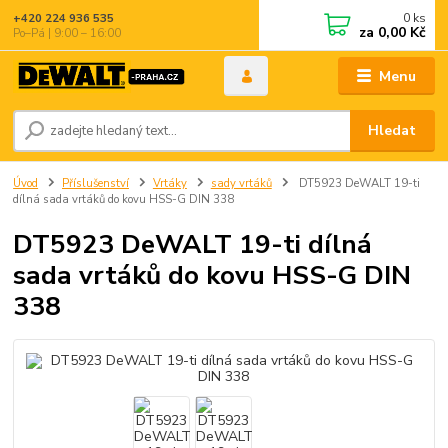
0
ks
+420 224 936 535
za
0,00 Kč
Po–Pá | 9:00 – 16:00
Menu
Hledat
Úvod
Příslušenství
Vrtáky
sady vrtáků
DT5923 DeWALT 19-ti
dílná sada vrtáků do kovu HSS-G DIN 338
DT5923 DeWALT 19-ti dílná
sada vrtáků do kovu HSS-G DIN
338