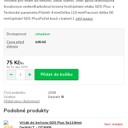
Vhodné pro vrtání do betonu, zdiva, tvárnic, cihel apod.Jednoduchá
šroubovice vedeníKarbidový tvrzený hrotUpínání vrtáku SDS-Plus •
Technické parametry:Průměr 4 mmDélka 110 mmPracovní délka 50
mmUpínání SDS-PlusPočet kusů v balení 1
celý popis
Dostupnost
skladem
Cena před
105 Kč
slevou
75 Kč
/
ks
62 Kč
bez DPH
Přidat do košíku
Číslo produktu:
2336
Výrobce:
Dewalt ®
Hlídat cenu / dostupnost
Podobné produkty
Vrták do betonu SDS Plus 5x110mm
Není skladem
DeWALT - DT6005