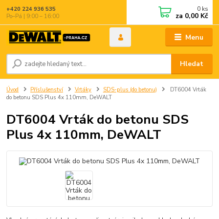
0
ks
+420 224 936 535
za
0,00 Kč
Po–Pá | 9:00 – 16:00
Menu
Hledat
Úvod
Příslušenství
Vrtáky
SDS-plus (do betonu)
DT6004 Vrták
do betonu SDS Plus 4x 110mm, DeWALT
DT6004 Vrták do betonu SDS
Plus 4x 110mm, DeWALT