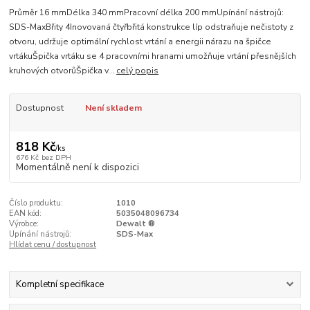
Průměr 16 mmDélka 340 mmPracovní délka 200 mmUpínání nástrojů:
SDS-MaxBřity 4Inovovaná čtyřbřitá konstrukce líp odstraňuje nečistoty z
otvoru, udržuje optimální rychlost vrtání a energii nárazu na špičce
vrtákuŠpička vrtáku se 4 pracovními hranami umožňuje vrtání přesnějších
kruhových otvorůŠpička v...
celý popis
Dostupnost
Není skladem
818 Kč
/
ks
676 Kč
bez DPH
Momentálně není k dispozici
Číslo produktu:
1010
EAN kód:
5035048096734
Výrobce:
Dewalt ®
Upínání nástrojů:
SDS-Max
Hlídat cenu / dostupnost
Kompletní specifikace