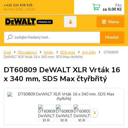
0
ks
+420 224 936 535
za
0,00 Kč
Po–Pá | 9:00 – 16:00
Menu
Hledat
Úvod
Příslušenství
Vrtáky
SDS-max
čtyři břity
DT60809
DeWALT XLR Vrták 16 x 340 mm, SDS Max čtyřbřitý
DT60809 DeWALT XLR Vrták 16
x 340 mm, SDS Max čtyřbřitý