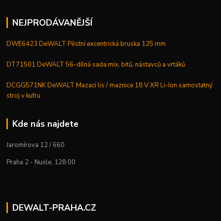
NEJPRODÁVANĚJŠÍ
DWE6423 DeWALT Pěstní excentrická bruska 125 mm
DT71501 DeWALT 56-dílná sada mix, bitů, nástavců a vrtáků
DCGG571NK DeWALT Mazací lis / maznice 18 V XR Li-Ion samostatný
stroj v kufru
Kde nás najdete
Jaromírova 12 / 660
Praha 2 - Nusle, 128 00
DEWALT-PRAHA.CZ