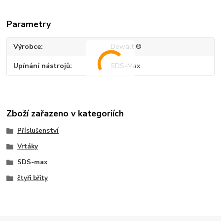
Parametry
Výrobce
Dewalt ®
Upínání nástrojů
SDS-Max
Zboží zařazeno v kategoriích
Příslušenství
Vrtáky
SDS-max
čtyři břity