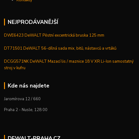
NEJPRODÁVANĚJŠÍ
DWE6423 DeWALT Pěstní excentrická bruska 125 mm
DT71501 DeWALT 56-dílná sada mix, bitů, nástavců a vrtáků
DCGG571NK DeWALT Mazací lis / maznice 18 V XR Li-Ion samostatný
stroj v kufru
Kde nás najdete
Jaromírova 12 / 660
Praha 2 - Nusle, 128 00
DEWALT-PRAHA.CZ