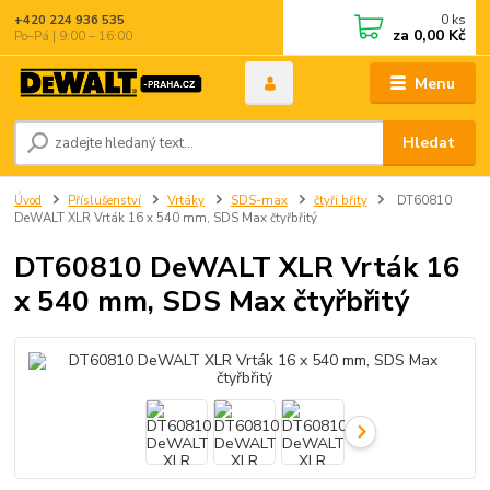
0
ks
+420 224 936 535
za
0,00 Kč
Po–Pá | 9:00 – 16:00
Menu
Hledat
Úvod
Příslušenství
Vrtáky
SDS-max
čtyři břity
DT60810
DeWALT XLR Vrták 16 x 540 mm, SDS Max čtyřbřitý
DT60810 DeWALT XLR Vrták 16
x 540 mm, SDS Max čtyřbřitý