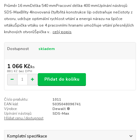
Průměr 16 mmDélka 540 mmPracovní délka 400 mmUpínání nástrojů:
SDS-MaxBřity 4Inovovaná čtyřbřitá konstrukce líp odstraňuje nečistoty z
otvoru, udržuje optimální rychlost vrtání a energii nárazu na špičce
vrtákuŠpička vrtáku se 4 pracovními hranami umožňuje vrtání přesnějších
kruhových otvorůŠpička v...
celý popis
Dostupnost
skladem
1 066 Kč
/
ks
881 Kč
bez DPH
Přidat do košíku
Číslo produktu:
1011
EAN kód:
5035048096741
Výrobce:
Dewalt ®
Upínání nástrojů:
SDS-Max
Hlídat cenu / dostupnost
Kompletní specifikace