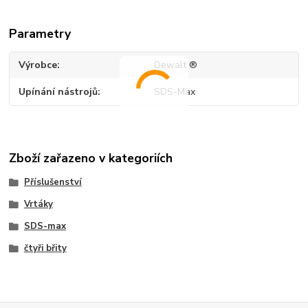
Parametry
Výrobce
Dewalt ®
Upínání nástrojů
SDS-Max
Zboží zařazeno v kategoriích
Příslušenství
Vrtáky
SDS-max
čtyři břity