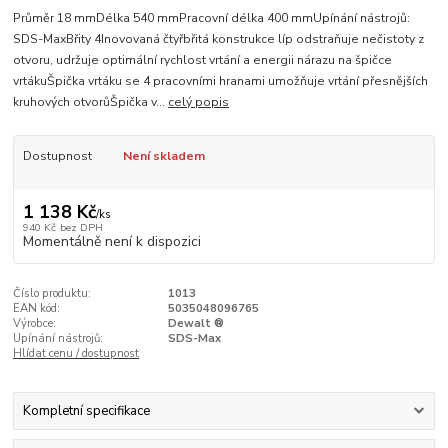
Průměr 18 mmDélka 540 mmPracovní délka 400 mmUpínání nástrojů:
SDS-MaxBřity 4Inovovaná čtyřbřitá konstrukce líp odstraňuje nečistoty z
otvoru, udržuje optimální rychlost vrtání a energii nárazu na špičce
vrtákuŠpička vrtáku se 4 pracovními hranami umožňuje vrtání přesnějších
kruhových otvorůŠpička v...
celý popis
Dostupnost
Není skladem
1 138 Kč
/
ks
940 Kč
bez DPH
Momentálně není k dispozici
Číslo produktu:
1013
EAN kód:
5035048096765
Výrobce:
Dewalt ®
Upínání nástrojů:
SDS-Max
Hlídat cenu / dostupnost
Kompletní specifikace