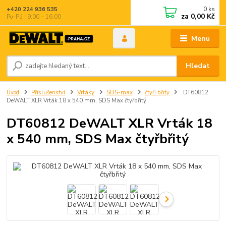
0
ks
+420 224 936 535
za
0,00 Kč
Po–Pá | 9:00 – 16:00
Menu
Hledat
Úvod
Příslušenství
Vrtáky
SDS-max
čtyři břity
DT60812
DeWALT XLR Vrták 18 x 540 mm, SDS Max čtyřbřitý
DT60812 DeWALT XLR Vrták 18
x 540 mm, SDS Max čtyřbřitý