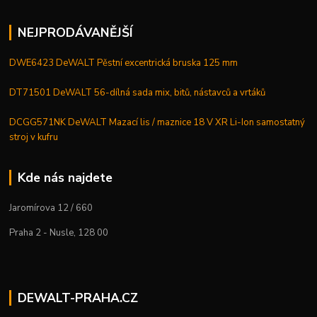
NEJPRODÁVANĚJŠÍ
DWE6423 DeWALT Pěstní excentrická bruska 125 mm
DT71501 DeWALT 56-dílná sada mix, bitů, nástavců a vrtáků
DCGG571NK DeWALT Mazací lis / maznice 18 V XR Li-Ion samostatný
stroj v kufru
Kde nás najdete
Jaromírova 12 / 660
Praha 2 - Nusle, 128 00
DEWALT-PRAHA.CZ