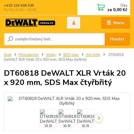
0
ks
+420 224 936 535
za
0,00 Kč
Po–Pá | 9:00 – 16:00
Menu
Hledat
Úvod
Příslušenství
Vrtáky
SDS-max
čtyři břity
DT60818
DeWALT XLR Vrták 20 x 920 mm, SDS Max čtyřbřitý
DT60818 DeWALT XLR Vrták 20
x 920 mm, SDS Max čtyřbřitý