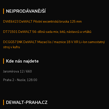
NEJPRODÁVANĚJŠÍ
DWE6423 DeWALT Pěstní excentrická bruska 125 mm
DT71501 DeWALT 56-dílná sada mix, bitů, nástavců a vrtáků
DCGG571NK DeWALT Mazací lis / maznice 18 V XR Li-Ion samostatný
stroj v kufru
Kde nás najdete
Jaromírova 12 / 660
Praha 2 - Nusle, 128 00
DEWALT-PRAHA.CZ