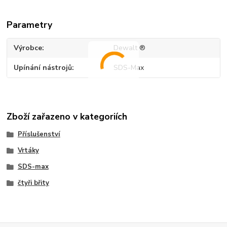
Parametry
Výrobce
Dewalt ®
Upínání nástrojů
SDS-Max
Zboží zařazeno v kategoriích
Příslušenství
Vrtáky
SDS-max
čtyři břity