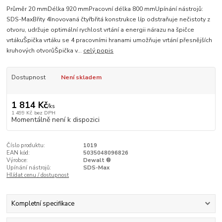
Průměr 20 mmDélka 920 mmPracovní délka 800 mmUpínání nástrojů:
SDS-MaxBřity 4Inovovaná čtyřbřitá konstrukce líp odstraňuje nečistoty z
otvoru, udržuje optimální rychlost vrtání a energii nárazu na špičce
vrtákuŠpička vrtáku se 4 pracovními hranami umožňuje vrtání přesnějších
kruhových otvorůŠpička v...
celý popis
Dostupnost
Není skladem
1 814 Kč
/
ks
1 499 Kč
bez DPH
Momentálně není k dispozici
Číslo produktu:
1019
EAN kód:
5035048096826
Výrobce:
Dewalt ®
Upínání nástrojů:
SDS-Max
Hlídat cenu / dostupnost
Kompletní specifikace