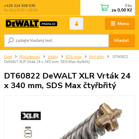
0
ks
+420 224 936 535
za
0,00 Kč
Po–Pá | 9:00 – 16:00
Menu
Hledat
Úvod
Příslušenství
Vrtáky
SDS-max
čtyři břity
DT60822
DeWALT XLR Vrták 24 x 340 mm, SDS Max čtyřbřitý
DT60822 DeWALT XLR Vrták 24
x 340 mm, SDS Max čtyřbřitý