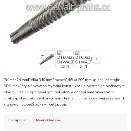
Průměr 24 mmDélka 340 mmPracovní délka 200 mmUpínání nástrojů:
SDS-MaxBřity 4Inovovaná čtyřbřitá konstrukce líp odstraňuje nečistoty z
otvoru, udržuje optimální rychlost vrtání a energii nárazu na špičce
vrtákuŠpička vrtáku se 4 pracovními hranami umožňuje vrtání přesnějších
kruhových otvorůŠpička v...
celý popis
Dostupnost
Není skladem