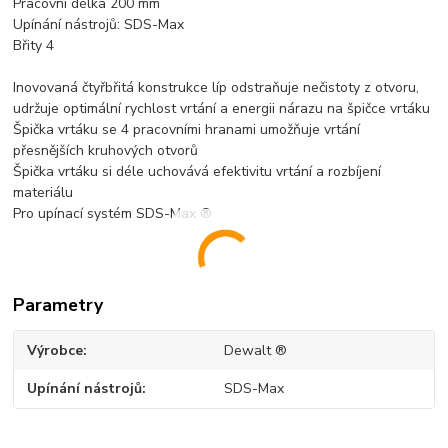
Pracovní délka 200 mm
Upínání nástrojů: SDS-Max
Břity 4
Inovovaná čtyřbřitá konstrukce líp odstraňuje nečistoty z otvoru,
udržuje optimální rychlost vrtání a energii nárazu na špičce vrtáku
Špička vrtáku se 4 pracovními hranami umožňuje vrtání
přesnějších kruhových otvorů
Špička vrtáku si déle uchovává efektivitu vrtání a rozbíjení
materiálu
Pro upínací systém SDS-Max ®
Parametry
Výrobce
Dewalt ®
Upínání nástrojů
SDS-Max