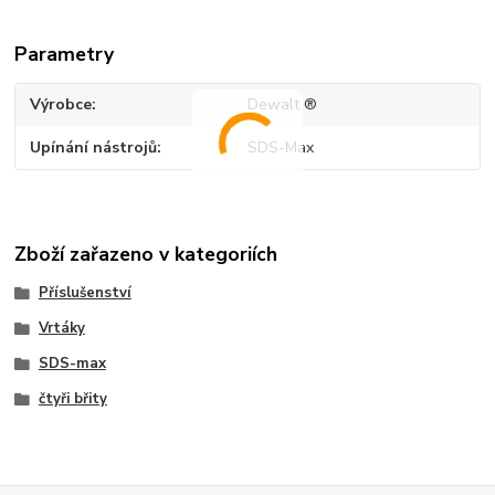
Parametry
Výrobce
Dewalt ®
Upínání nástrojů
SDS-Max
Zboží zařazeno v kategoriích
Příslušenství
Vrtáky
SDS-max
čtyři břity