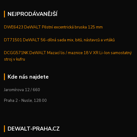
NEJPRODÁVANĚJŠÍ
DWE6423 DeWALT Pěstní excentrická bruska 125 mm
DT71501 DeWALT 56-dílná sada mix, bitů, nástavců a vrtáků
DCGG571NK DeWALT Mazací lis / maznice 18 V XR Li-Ion samostatný
stroj v kufru
Kde nás najdete
Jaromírova 12 / 660
Praha 2 - Nusle, 128 00
DEWALT-PRAHA.CZ