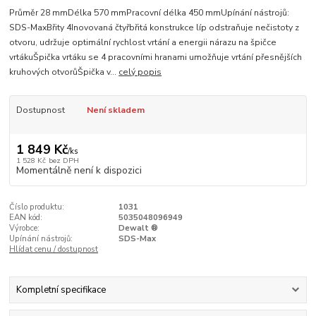
Průměr 28 mmDélka 570 mmPracovní délka 450 mmUpínání nástrojů:
SDS-MaxBřity 4Inovovaná čtyřbřitá konstrukce líp odstraňuje nečistoty z
otvoru, udržuje optimální rychlost vrtání a energii nárazu na špičce
vrtákuŠpička vrtáku se 4 pracovními hranami umožňuje vrtání přesnějších
kruhových otvorůŠpička v...
celý popis
Dostupnost
Není skladem
1 849 Kč
/
ks
1 528 Kč
bez DPH
Momentálně není k dispozici
Číslo produktu:
1031
EAN kód:
5035048096949
Výrobce:
Dewalt ®
Upínání nástrojů:
SDS-Max
Hlídat cenu / dostupnost
Kompletní specifikace