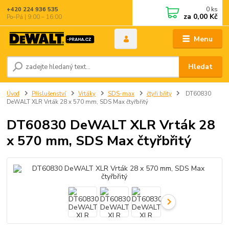
0
ks
+420 224 936 535
za
0,00 Kč
Po–Pá | 9:00 – 16:00
Menu
Hledat
Úvod
Příslušenství
Vrtáky
SDS-max
čtyři břity
DT60830
DeWALT XLR Vrták 28 x 570 mm, SDS Max čtyřbřitý
DT60830 DeWALT XLR Vrták 28
x 570 mm, SDS Max čtyřbřitý