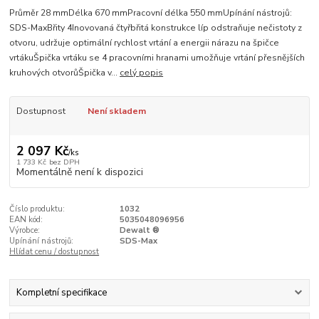
Průměr 28 mmDélka 670 mmPracovní délka 550 mmUpínání nástrojů:
SDS-MaxBřity 4Inovovaná čtyřbřitá konstrukce líp odstraňuje nečistoty z
otvoru, udržuje optimální rychlost vrtání a energii nárazu na špičce
vrtákuŠpička vrtáku se 4 pracovními hranami umožňuje vrtání přesnějších
kruhových otvorůŠpička v...
celý popis
Dostupnost
Není skladem
2 097 Kč
/
ks
1 733 Kč
bez DPH
Momentálně není k dispozici
Číslo produktu:
1032
EAN kód:
5035048096956
Výrobce:
Dewalt ®
Upínání nástrojů:
SDS-Max
Hlídat cenu / dostupnost
Kompletní specifikace