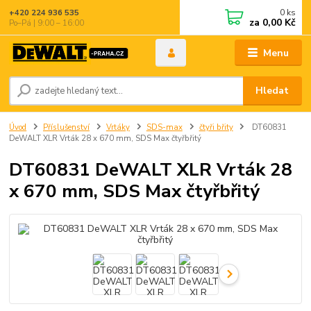
0
ks
+420 224 936 535
za
0,00 Kč
Po–Pá | 9:00 – 16:00
Menu
Hledat
Úvod
Příslušenství
Vrtáky
SDS-max
čtyři břity
DT60831
DeWALT XLR Vrták 28 x 670 mm, SDS Max čtyřbřitý
DT60831 DeWALT XLR Vrták 28
x 670 mm, SDS Max čtyřbřitý