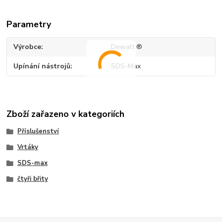
Parametry
Výrobce
Dewalt ®
Upínání nástrojů
SDS-Max
Zboží zařazeno v kategoriích
Příslušenství
Vrtáky
SDS-max
čtyři břity