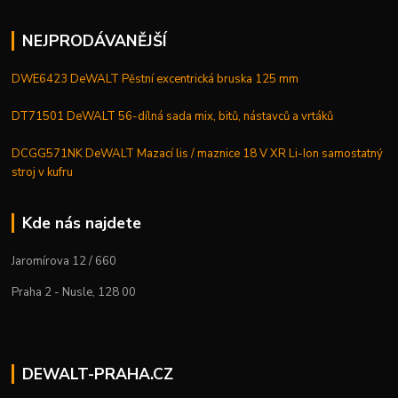
NEJPRODÁVANĚJŠÍ
DWE6423 DeWALT Pěstní excentrická bruska 125 mm
DT71501 DeWALT 56-dílná sada mix, bitů, nástavců a vrtáků
DCGG571NK DeWALT Mazací lis / maznice 18 V XR Li-Ion samostatný
stroj v kufru
Kde nás najdete
Jaromírova 12 / 660
Praha 2 - Nusle, 128 00
DEWALT-PRAHA.CZ