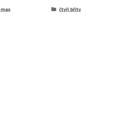
-max
čtyři břity