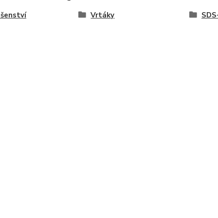
ušenství
Vrtáky
SDS