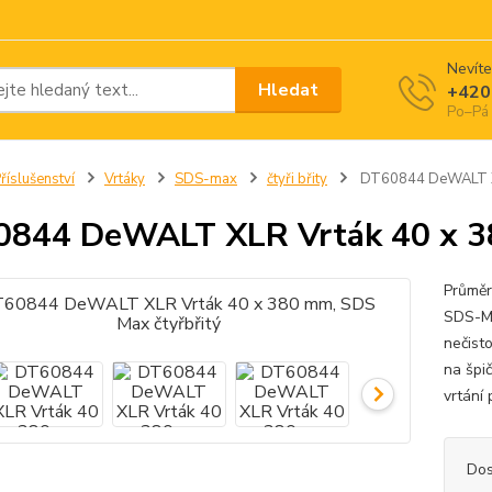
Nevíte
Hledat
+420
Po–Pá 
říslušenství
Vrtáky
SDS-max
čtyři břity
DT60844 DeWALT XLR
844 DeWALT XLR Vrták 40 x 38
Průměr
SDS-Ma
nečisto
na špi
vrtání 
Dos