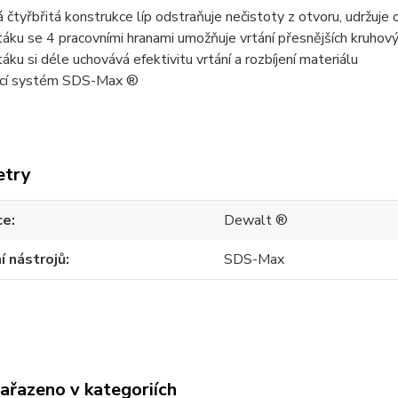
 čtyřbřitá konstrukce líp odstraňuje nečistoty z otvoru, udržuje o
táku se 4 pracovními hranami umožňuje vrtání přesnějších kruhov
táku si déle uchovává efektivitu vrtání a rozbíjení materiálu
ací systém SDS-Max ®
etry
ce
Dewalt ®
í nástrojů
SDS-Max
zařazeno v kategoriích