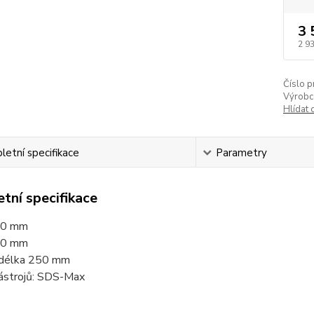
3 
2 9
Číslo p
Výrobc
Hlídat 
etní specifikace
Parametry
tní specifikace
40 mm
80 mm
 délka 25
0 mm
nástrojů: SDS-Max