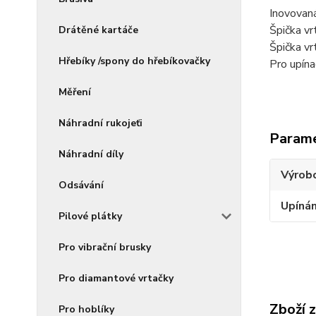
Inovovaná
Špička vr
Drátěné kartáče
Špička vr
Hřebíky /spony do hřebíkovačky
Pro upín
Měření
Náhradní rukojeťi
Param
Náhradní díly
Výrob
Odsávání
Upínán
Pilové plátky
Pro vibrační brusky
Pro diamantové vrtačky
Zboží 
Pro hoblíky