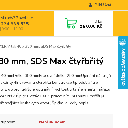
Přihlášení
 si rady? Zavolejte.
0
ks
 224 936 535
za
0,00 Kč
| 9:00 – 16:00
 Vrták 40 x 380 mm, SDS Max čtyřbřitý
0 mm, SDS Max čtyřbřitý
 40 mmDélka 380 mmPracovní délka 250 mmUpínání nástrojů:
xBřity 4Inovovaná čtyřbřitá konstrukce líp odstraňuje
ty z otvoru, udržuje optimální rychlost vrtání a energii nárazu
čce vrtákuŠpička vrtáku se 4 pracovními hranami umožňuje
přesnějších kruhových otvorůŠpička v...
celý popis
tupnost
Není skladem