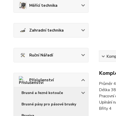
Měřící technika
Zahradní technika
Ruční Nářadí
Kompl
Komple
Příslušenství
Průměr 
Délka 3
Brusné a řezné kotouče
Pracovní
Upínání 
Brusné pásy pro pásové brusky
Břity 4
Brusiva