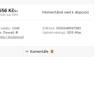
556 Kč
/
ks
Momentálně není k dispozici
39 Kč
bez DPH
roduktu:
1045
EAN kód:
5035048097083
e:
Dewalt ®
Upínání nástrojů:
SDS-Max
cenu / dostupnost
Komentáře
0