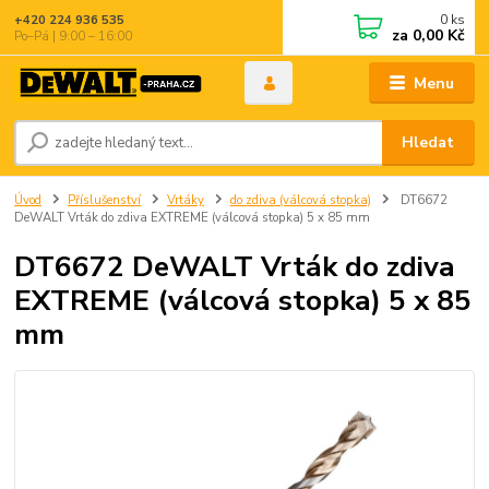
0
ks
+420 224 936 535
za
0,00 Kč
Po–Pá | 9:00 – 16:00
Menu
Hledat
Úvod
Příslušenství
Vrtáky
do zdiva (válcová stopka)
DT6672
DeWALT Vrták do zdiva EXTREME (válcová stopka) 5 x 85 mm
DT6672 DeWALT Vrták do zdiva
EXTREME (válcová stopka) 5 x 85
mm