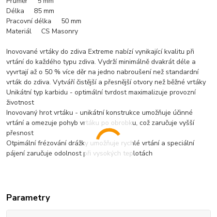
Průměr 5 mm
Délka 85 mm
Pracovní délka 50 mm
Materiál CS Masonry
Inovované vrtáky do zdiva Extreme nabízí vynikající kvalitu při
vrtání do každého typu zdiva. Vydrží minimálně dvakrát déle a
vyvrtají až o 50 % více děr na jedno nabroušení než standardní
vrták do zdiva. Vytváří čistější a přesnější otvory než běžné vrtáky
Unikátní typ karbidu - optimální tvrdost maximalizuje provozní
životnost
Inovovaný hrot vrtáku - unikátní konstrukce umožňuje účinné
vrtání a omezuje pohyb vrtáku po obrobku, což zaručuje vyšší
přesnost
Otpimální frézování drážky umožňuje rychlé vrtání a speciální
pájení zaručuje odolnost při vysokých teplotách
Parametry