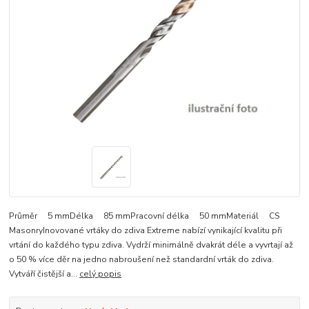
Průměr 5 mmDélka 85 mmPracovní délka 50 mmMateriál CS
MasonryInovované vrtáky do zdiva Extreme nabízí vynikající kvalitu při
vrtání do každého typu zdiva. Vydrží minimálně dvakrát déle a vyvrtají až
o 50 % více děr na jedno nabroušení než standardní vrták do zdiva.
Vytváří čistější a...
celý popis