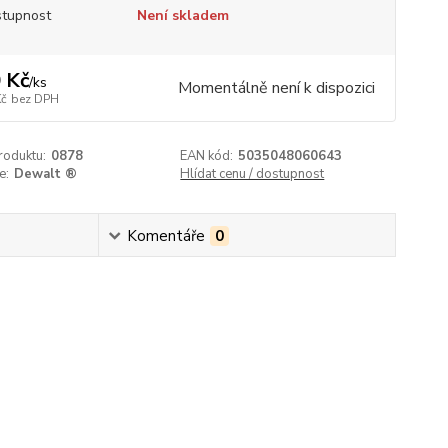
tupnost
Není skladem
 Kč
/
ks
Momentálně není k dispozici
Kč
bez DPH
roduktu:
0878
EAN kód:
5035048060643
e:
Dewalt ®
Hlídat cenu / dostupnost
Komentáře
0