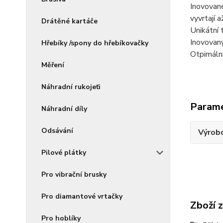
Inovované
vyvrtají 
Drátěné kartáče
Unikátní 
Inovovaný
Hřebíky /spony do hřebíkovačky
Otpimální
Měření
Náhradní rukojeťi
Param
Náhradní díly
Odsávání
Výrob
Pilové plátky
Pro vibrační brusky
Pro diamantové vrtačky
Zboží 
Pro hoblíky