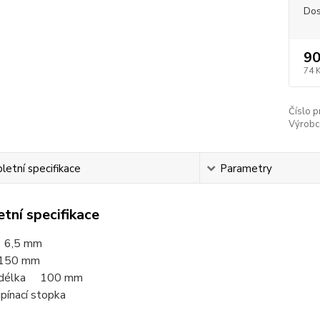
Dos
90
74 
Číslo p
Výrobc
etní specifikace
Parametry
tní specifikace
 6,5 mm
150 mm
í délka 100 mm
pínací stopka