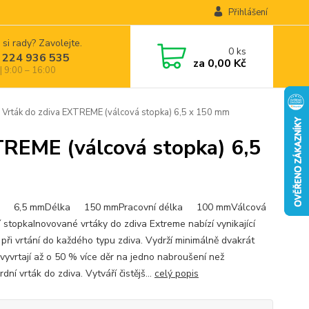
Přihlášení
 si rady? Zavolejte.
0
ks
 224 936 535
za
0,00 Kč
| 9:00 – 16:00
ták do zdiva EXTREME (válcová stopka) 6,5 x 150 mm
REME (válcová stopka) 6,5
r 6,5 mmDélka 150 mmPracovní délka 100 mmVálcová
í stopkaInovované vrtáky do zdiva Extreme nabízí vynikající
 při vrtání do každého typu zdiva. Vydrží minimálně dvakrát
 vyvrtají až o 50 % více děr na jedno nabroušení než
dní vrták do zdiva. Vytváří čistějš...
celý popis