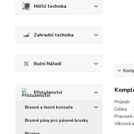
Měřící technika
Zahradní technika
Ruční Nářadí
Kompl
Komple
Příslušenství
Průměr
Brusné a řezné kotouče
Délka 
Pracovn
Brusné pásy pro pásové brusky
Válcová u
Brusiva