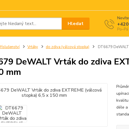
Nevíte
Hledat
+420
Po–Pá 
říslušenství
Vrtáky
do zdiva (válcová stopka)
DT6679 DeWALT Vr
79 DeWALT Vrták do zdiva EXT
50 mm
Průmě
upínac
kvalitu
déle a
standar