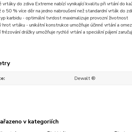
 vrtáky do zdiva Extreme nabízí vynikající kvalitu při vrtání do 
až o 50 % více děr na jedno nabroušení než standardní vrták do zdi
typ karbidu - optimální tvrdost maximalizuje provozní životnost
 hrot vrtáku - unikátní konstrukce umožňuje účinné vrtání a ome
 frézování drážky umožňuje rychlé vrtání a speciální pájení zaruč
etry
ce
Dewalt ®
zařazeno v kategoriích