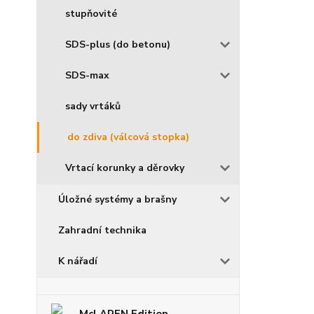
stupňovité
SDS-plus (do betonu)
SDS-max
sady vrtáků
do zdiva (válcová stopka)
Vrtací korunky a děrovky
Úložné systémy a brašny
Zahradní technika
K nářadí