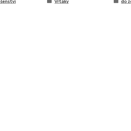
ušenství
Vrtáky
do z