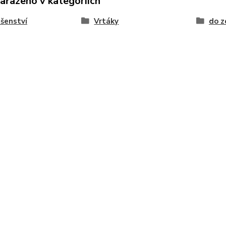
zařazeno v kategoriích
ušenství
Vrtáky
do z