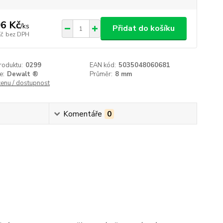
6 Kč
/
ks
Přidat do košíku
Kč
bez DPH
roduktu:
0299
EAN kód:
5035048060681
e:
Dewalt ®
Průměr:
8 mm
cenu / dostupnost
Komentáře
0