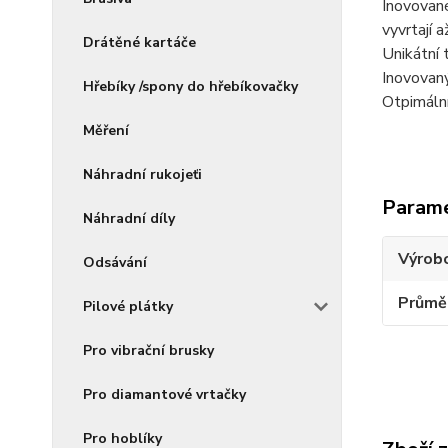
Inovované
vyvrtají 
Drátěné kartáče
Unikátní 
Inovovaný
Hřebíky /spony do hřebíkovačky
Otpimální
Měření
Náhradní rukojeťi
Param
Náhradní díly
Výrob
Odsávání
Průmě
Pilové plátky
Pro vibrační brusky
Pro diamantové vrtačky
Pro hoblíky