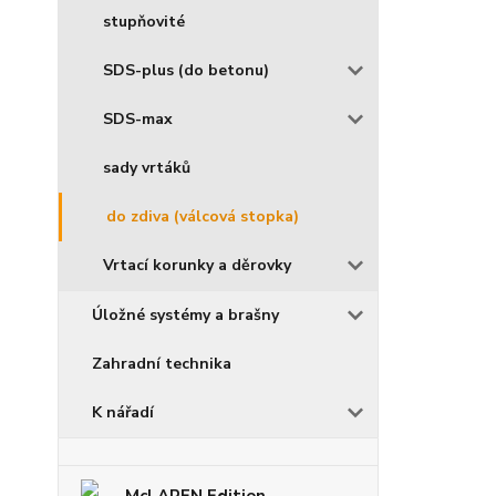
stupňovité
SDS-plus (do betonu)
SDS-max
sady vrtáků
do zdiva (válcová stopka)
Vrtací korunky a děrovky
Úložné systémy a brašny
Zahradní technika
K nářadí