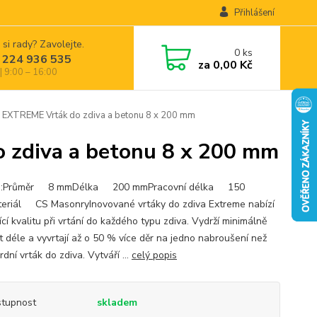
Přihlášení
 si rady? Zavolejte.
0
ks
 224 936 535
za
0,00 Kč
| 9:00 – 16:00
TREME Vrták do zdiva a betonu 8 x 200 mm
zdiva a betonu 8 x 200 mm
is:Průměr 8 mmDélka 200 mmPracovní délka 150
riál CS MasonryInovované vrtáky do zdiva Extreme nabízí
ící kvalitu při vrtání do každého typu zdiva. Vydrží minimálně
t déle a vyvrtají až o 50 % více děr na jedno nabroušení než
dní vrták do zdiva. Vytváří ...
celý popis
tupnost
skladem