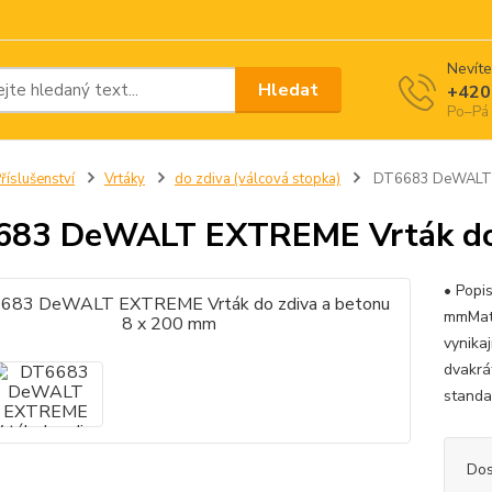
Nevíte
Hledat
+420
Po–Pá 
říslušenství
Vrtáky
do zdiva (válcová stopka)
DT6683 DeWALT EX
83 DeWALT EXTREME Vrták do 
• Pop
mmMate
vynikaj
dvakrá
standar
Dos