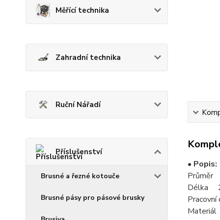
Měřící technika
Zahradní technika
Ruční Nářadí
Kompl
Komple
Příslušenství
• Popis:
Průměr
Brusné a řezné kotouče
Délka 
Brusné pásy pro pásové brusky
Pracovn
Materiá
Brusiva