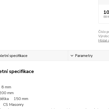
10
88 
Číslo p
Výrobc
Hlídat 
etní specifikace
Parametry
tní specifikace
 8 mm
200 mm
í délka 150 mm
l CS Masonry