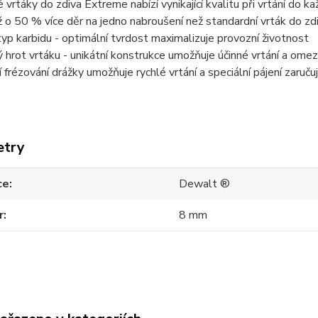
 vrtáky do zdiva Extreme nabízí vynikající kvalitu při vrtání do 
až o 50 % více děr na jedno nabroušení než standardní vrták do zdi
typ karbidu - optimální tvrdost maximalizuje provozní životnost
 hrot vrtáku - unikátní konstrukce umožňuje účinné vrtání a ome
 frézování drážky umožňuje rychlé vrtání a speciální pájení zaruč
etry
ce
Dewalt ®
r
8 mm