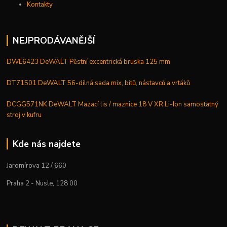
Kontakty
NEJPRODÁVANĚJŠÍ
DWE6423 DeWALT Pěstní excentrická bruska 125 mm
DT71501 DeWALT 56-dílná sada mix, bitů, nástavců a vrtáků
DCGG571NK DeWALT Mazací lis / maznice 18 V XR Li-Ion samostatný
stroj v kufru
Kde nás najdete
Jaromírova 12 / 660
Praha 2 - Nusle, 128 00