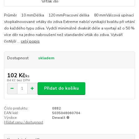
Průměr 10 mmDélka 120 mmPracovní délka 80 mmVálcová upínací
stopkaInovované vrtáky do zdiva Extreme nabízí vynikající kvalitu při vrtání
do každého typu zdiva. Vydrží minimálně dvakrát déle a vyvrtají až o 50 %
více děr na jedno nabroušení než standardní vrták do zdiva. Vytváří
čistější ...
celý popis
Dostupnost
skladem
102 Kč
/
ks
84 Kč
bez DPH
Přidat do košíku
Číslo produktu:
0882
EAN kód:
5035048060704
Výrobce:
Dewalt ®
Hlídat cenu / dostupnost