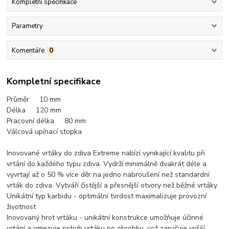
Kompletní specifikace
Parametry
Komentáře
0
Kompletní specifikace
Průměr 10 mm
Délka 120 mm
Pracovní délka 80 mm
Válcová upínací stopka
Inovované vrtáky do zdiva Extreme nabízí vynikající kvalitu při
vrtání do každého typu zdiva. Vydrží minimálně dvakrát déle a
vyvrtají až o 50 % více děr na jedno nabroušení než standardní
vrták do zdiva. Vytváří čistější a přesnější otvory než běžné vrtáky
Unikátní typ karbidu - optimální tvrdost maximalizuje provozní
životnost
Inovovaný hrot vrtáku - unikátní konstrukce umožňuje účinné
vrtání a omezuje pohyb vrtáku po obrobku, což zaručuje vyšší