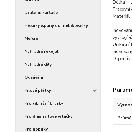
Délka 
Pracovn
Drátěné kartáče
Materiá
Hřebíky /spony do hřebíkovačky
Inovované
vyvrtají 
Měření
Unikátní 
Inovovaný
Náhradní rukojeťi
Otpimální
Náhradní díly
Odsávání
Param
Pilové plátky
Pro vibrační brusky
Výrob
Pro diamantové vrtačky
Průmě
Pro hoblíky