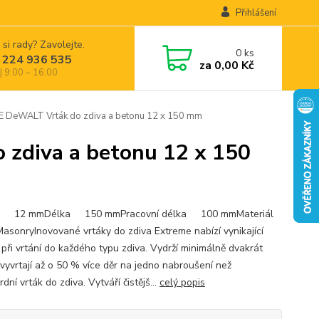
Přihlášení
 si rady? Zavolejte.
0
ks
 224 936 535
za
0,00 Kč
| 9:00 – 16:00
eWALT Vrták do zdiva a betonu 12 x 150 mm
diva a betonu 12 x 150
r 12 mmDélka 150 mmPracovní délka 100 mmMateriál
onryInovované vrtáky do zdiva Extreme nabízí vynikající
 při vrtání do každého typu zdiva. Vydrží minimálně dvakrát
 vyvrtají až o 50 % více děr na jedno nabroušení než
dní vrták do zdiva. Vytváří čistějš...
celý popis