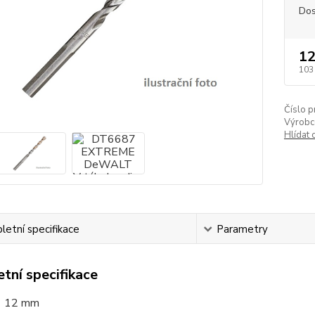
Dos
12
103
Číslo p
Výrobc
Hlídat 
etní specifikace
Parametry
tní specifikace
 12 mm