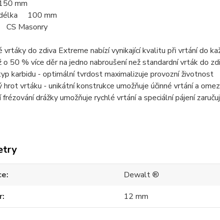
150 mm
í délka 100 mm
l CS Masonry
 vrtáky do zdiva Extreme nabízí vynikající kvalitu při vrtání do 
až o 50 % více děr na jedno nabroušení než standardní vrták do zdi
typ karbidu - optimální tvrdost maximalizuje provozní životnost
 hrot vrtáku - unikátní konstrukce umožňuje účinné vrtání a ome
 frézování drážky umožňuje rychlé vrtání a speciální pájení zaruč
etry
ce
Dewalt ®
r
12 mm