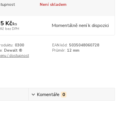
tupnost
Není skladem
5 Kč
/
ks
Momentálně není k dispozici
 Kč
bez DPH
roduktu:
0300
EAN kód:
5035048060728
e:
Dewalt ®
Průměr:
12 mm
cenu / dostupnost
Komentáře
0