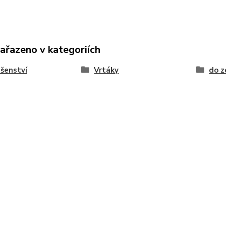
zařazeno v kategoriích
ušenství
Vrtáky
do z