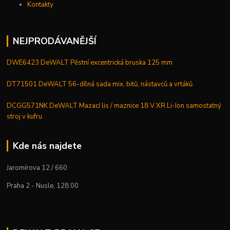
Kontakty
NEJPRODÁVANĚJŠÍ
DWE6423 DeWALT Pěstní excentrická bruska 125 mm
DT71501 DeWALT 56-dílná sada mix, bitů, nástavců a vrtáků
DCGG571NK DeWALT Mazací lis / maznice 18 V XR Li-Ion samostatný
stroj v kufru
Kde nás najdete
Jaromírova 12 / 660
Praha 2 - Nusle, 128 00