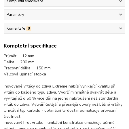
Kompletní specifikace
Parametry
Komentáře
0
Kompletní specifikace
Průměr 12 mm
Délka 200 mm
Pracovní délka 150 mm
Válcová upínací stopka
Inovované vrtáky do zdiva Extreme nabízí vynikající kvalitu při
vrtání do každého typu zdiva. Vydrží minimálně dvakrát déle a
vyvrtají až o 50 % více děr na jedno nabroušení než standardní
vrták do zdiva. Vytváří čistější a přesnější otvory než běžné vrtáky
Unikátní typ karbidu - optimální tvrdost maximalizuje provozní
životnost
Inovovaný hrot vrtáku - unikátní konstrukce umožňuje účinné
vrtání a omezuje pohyb vrtáku po obrobku, což zaručuje vyšší