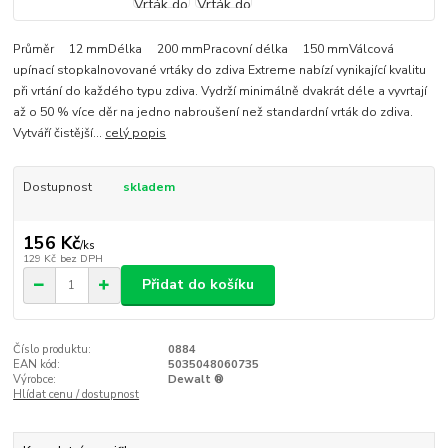
Průměr 12 mmDélka 200 mmPracovní délka 150 mmVálcová
upínací stopkaInovované vrtáky do zdiva Extreme nabízí vynikající kvalitu
při vrtání do každého typu zdiva. Vydrží minimálně dvakrát déle a vyvrtají
až o 50 % více děr na jedno nabroušení než standardní vrták do zdiva.
Vytváří čistější...
celý popis
Dostupnost
skladem
156 Kč
/
ks
129 Kč
bez DPH
Přidat do košíku
Číslo produktu:
0884
EAN kód:
5035048060735
Výrobce:
Dewalt ®
Hlídat cenu / dostupnost