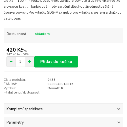
Délka 155 mmVelký počet hrotů zaručuje plynulé a účinné vrtáníVelké
a vysoce kvalitní karbidové hroty zaručují dlouhou životnostLeštěná
úprava povrchuPro vrtačky SDS-Max nebo pro vrtačky s perem a drážkou
celý popis
Dostupnost
skladem
420 Kč
/
ks
347 Kč
bez DPH
Přidat do košíku
Číslo produktu:
0438
EAN kód:
5035048013816
Výrobce:
Dewalt ®
Hlídat cenu / dostupnost
Kompletní specifikace
Parametry