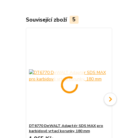
Související zboží
5
DT6770 DeWALT Adaptér SDS MAX pro
DT6771 DeW
karbidové vrtací korunky, 180 mm
karbidové vr