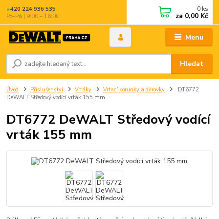
0
ks
+420 224 936 535
za
0,00 Kč
Po–Pá | 9:00 – 16:00
Menu
Hledat
Úvod
Příslušenství
Vrtáky
Vrtací korunky a děrovky
DT6772
DeWALT Středový vodící vrták 155 mm
DT6772 DeWALT Středový vodící
vrták 155 mm