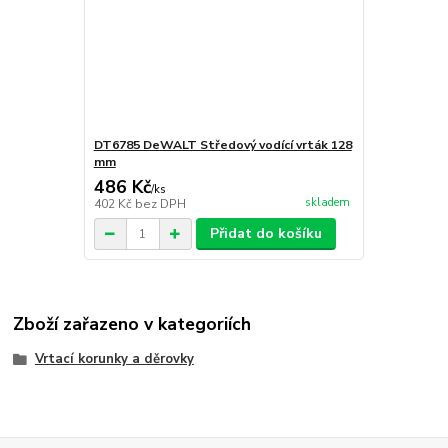
DT6785 DeWALT Středový vodící vrták 128
mm
486 Kč
/
ks
skladem
402 Kč
bez DPH
Přidat do košíku
Zboží zařazeno v kategoriích
Vrtací korunky a děrovky