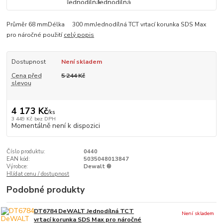
Průměr 68 mmDélka 300 mmJednodílná TCT vrtací korunka SDS Max
pro náročné použití
celý popis
Dostupnost
Není skladem
Cena před
5 244 Kč
slevou
4 173 Kč
/
ks
3 449 Kč
bez DPH
Momentálně není k dispozici
Číslo produktu:
0440
EAN kód:
5035048013847
Výrobce:
Dewalt ®
Hlídat cenu / dostupnost
Podobné produkty
DT6784 DeWALT Jednodílná TCT
Není skladem
vrtací korunka SDS Max pro náročné