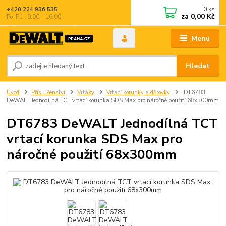
0
ks
+420 224 936 535
za
0,00 Kč
Po–Pá | 9:00 – 16:00
Menu
Hledat
Úvod
Příslušenství
Vrtáky
Vrtací korunky a děrovky
DT6783
DeWALT Jednodílná TCT vrtací korunka SDS Max pro náročné použití 68x300mm
DT6783 DeWALT Jednodílná TCT
vrtací korunka SDS Max pro
náročné použití 68x300mm