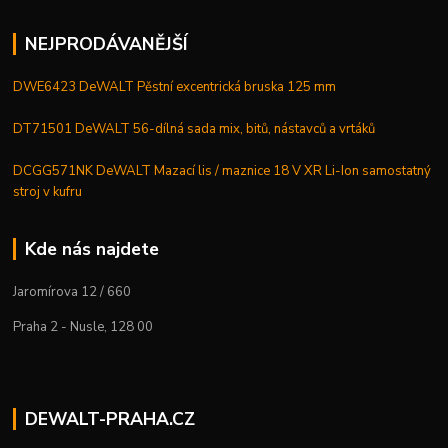
NEJPRODÁVANĚJŠÍ
DWE6423 DeWALT Pěstní excentrická bruska 125 mm
DT71501 DeWALT 56-dílná sada mix, bitů, nástavců a vrtáků
DCGG571NK DeWALT Mazací lis / maznice 18 V XR Li-Ion samostatný
stroj v kufru
Kde nás najdete
Jaromírova 12 / 660
Praha 2 - Nusle, 128 00
DEWALT-PRAHA.CZ