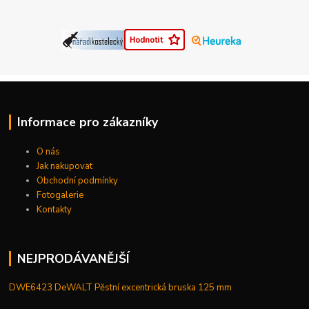
Informace pro zákazníky
O nás
Jak nakupovat
Obchodní podmínky
Fotogalerie
Kontakty
NEJPRODÁVANĚJŠÍ
DWE6423 DeWALT Pěstní excentrická bruska 125 mm