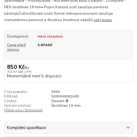
Specifikace - PlochýDélka - 400 mmPočet kusů v balení - 1Uchycení -
HEX šestihran 19 mm• Popis:Kalená ocel zaručuje pevnost
nástrojůZušlechťování oceli řízené mikroprocesorem zaručuje
rovnoměrnou pevnost a dlouhou životnost sekáčů
celý popis
Dostupnost
Není skladem
Cena před
1 074 Kč
slevou
850 Kč
/
ks
702 Kč
bez DPH
Momentálně není k dispozici
Číslo produktu:
0993
EAN kód:
5035048082485
Výrobce:
Dewalt ®
Upínání nástrojů:
Šestihran 19 mm
Hlídat cenu / dostupnost
Kompletní specifikace