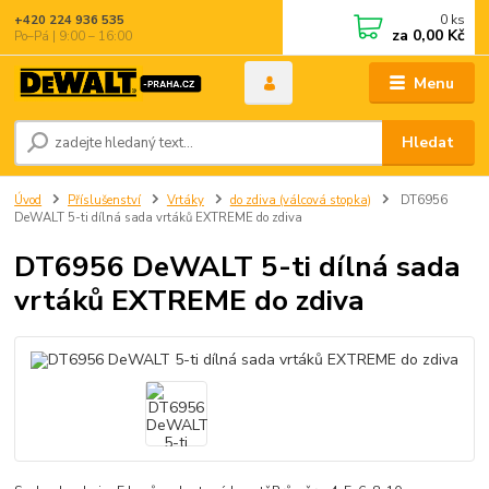
0
ks
+420 224 936 535
za
0,00 Kč
Po–Pá | 9:00 – 16:00
Menu
Hledat
Úvod
Příslušenství
Vrtáky
do zdiva (válcová stopka)
DT6956
DeWALT 5-ti dílná sada vrtáků EXTREME do zdiva
DT6956 DeWALT 5-ti dílná sada
vrtáků EXTREME do zdiva