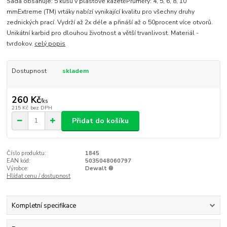
Sada obsahuje: 5 kusů v plastové kazetěPrůměry: 4, 5, 6, 8, 10
mmExtreme (TM) vrtáky nabízí vynikající kvalitu pro všechny druhy
zednických prací. Vydrží až 2x déle a přináší až o 50procent více otvorů.
Unikátní karbid pro dlouhou životnost a větší trvanlivost. Materiál -
tvrdokov.
celý popis
Dostupnost
skladem
260 Kč
/
ks
215 Kč
bez DPH
Přidat do košíku
Číslo produktu:
1845
EAN kód:
5035048060797
Výrobce:
Dewalt ®
Hlídat cenu / dostupnost
Kompletní specifikace