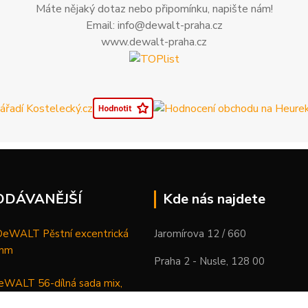
Máte nějaký dotaz nebo připomínku, napište nám!
Email: info@dewalt-praha.cz
www.dewalt-praha.cz
ODÁVANĚJŠÍ
Kde nás najdete
WALT Pěstní excentrická
Jaromírova 12 / 660
 mm
Praha 2 - Nusle, 128 00
WALT 56-dílná sada mix,
ců a vrtáků