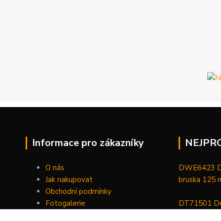
Informace pro zákazníky
NEJPR
O nás
DWE6423 De
Jak nakupovat
bruska 125
Obchodní podmínky
Fotogalerie
DT71501 De
Kontakty
bitů, nástav