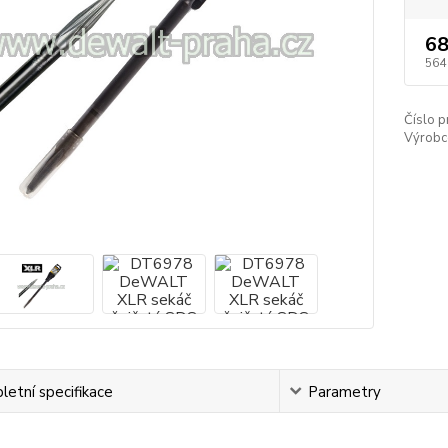
68
564
Číslo p
Výrobc
etní specifikace
Parametry