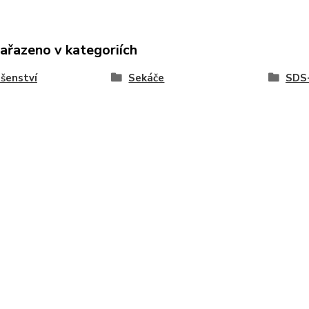
zařazeno v kategoriích
ušenství
Sekáče
SDS