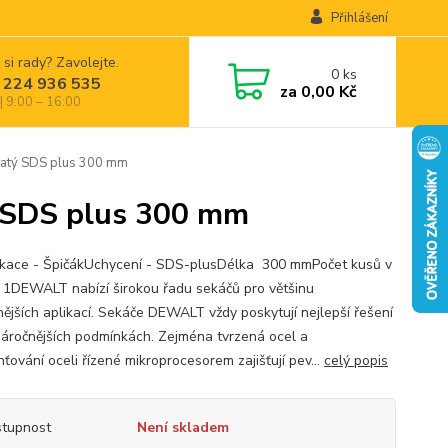
Přihlášení
 si rady? Zavolejte.
0
ks
 224 936 535
za
0,00 Kč
| 9:00 – 16:00
atý SDS plus 300 mm
 SDS plus 300 mm
ikace - ŠpičákUchycení - SDS-plusDélka 300 mmPočet kusů v
 1DEWALT nabízí širokou řadu sekáčů pro většinu
nějších aplikací. Sekáče DEWALT vždy poskytují nejlepší řešení
jnáročnějších podmínkách. Zejména tvrzená ocel a
ťování oceli řízené mikroprocesorem zajišťují pev...
celý popis
tupnost
Není skladem