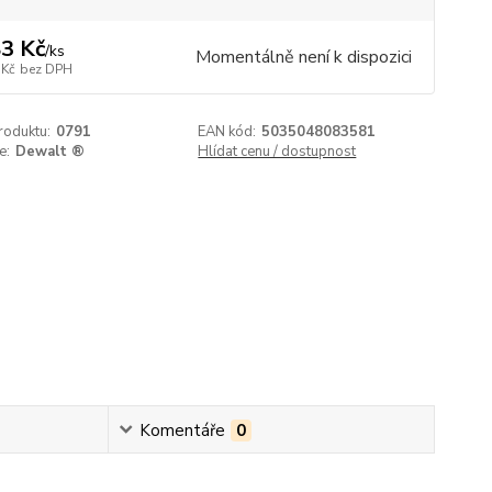
3 Kč
/
ks
Momentálně není k dispozici
 Kč
bez DPH
roduktu:
0791
EAN kód:
5035048083581
e:
Dewalt ®
Hlídat cenu / dostupnost
Komentáře
0