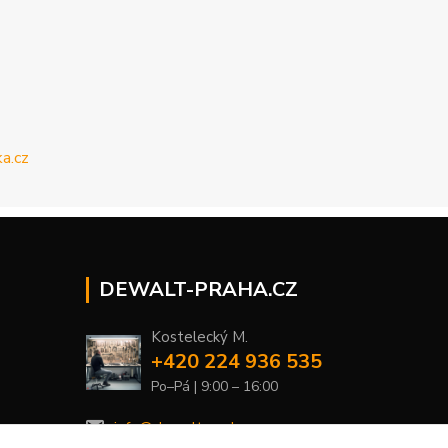
DEWALT-PRAHA.CZ
Kostelecký M.
+420 224 936 535
Po–Pá | 9:00 – 16:00
info@dewalt-praha.cz