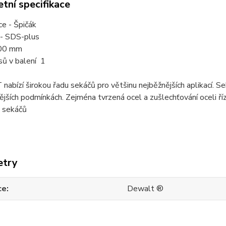
tní specifikace
ce - Špičák
 - SDS-plus
00 mm
sů v balení 1
bízí širokou řadu sekáčů pro většinu nejběžnějších aplikací. S
ějších podmínkách. Zejména tvrzená ocel a zušlechťování oceli ř
t sekáčů
etry
ce
Dewalt ®