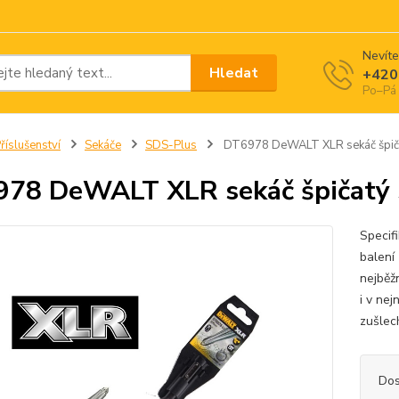
Nevíte
Hledat
+420
Po–Pá 
říslušenství
Sekáče
SDS-Plus
DT6978 DeWALT XLR sekáč špič
78 DeWALT XLR sekáč špičatý
Specif
balení
nejběž
i v ne
zušlech
Dos