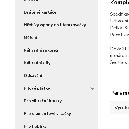
Komple
Drátěné kartáče
Specifika
Uchycení
Hřebíky /spony do hřebíkovačky
Délka 3
Počet ku
Měření
DEWALT na
Náhradní rukojeťi
nejnáročn
životnos
Náhradní díly
Odsávání
Pilové plátky
Param
Pro vibrační brusky
Výrob
Pro diamantové vrtačky
Pro hoblíky