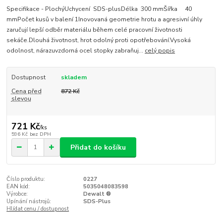
Specifikace - PlochýUchycení SDS-plusDélka 300 mmŠířka 40
mmPočet kusů v balení 1Inovovaná geometrie hrotu a agresivní úhly
zaručují lepší odběr materiálu během celé pracovní životnosti
sekáče.Dlouhá životnost, hrot odolný proti opotřebování.Vysoká
odolnost, nárazuvzdorná ocel stopky zabraňuj...
celý popis
Dostupnost
skladem
Cena před
872 Kč
slevou
721 Kč
/
ks
596 Kč
bez DPH
Přidat do košíku
Číslo produktu:
0227
EAN kód:
5035048083598
Výrobce:
Dewalt ®
Upínání nástrojů:
SDS-Plus
Hlídat cenu / dostupnost