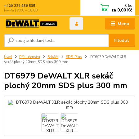
0
ks
+420 224 936 535
za
0,00 Kč
Po–Pá | 9:00 – 16:00
Menu
Hledat
Úvod
Příslušenství
Sekáče
SDS-Plus
DT6979 DeWALT XLR
sekáč plochý 20mm SDS plus 300 mm
DT6979 DeWALT XLR sekáč
plochý 20mm SDS plus 300 mm