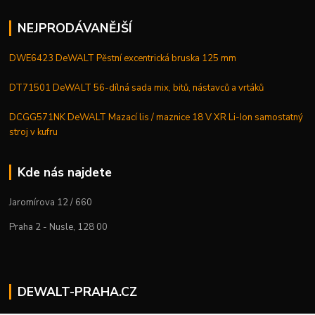
NEJPRODÁVANĚJŠÍ
DWE6423 DeWALT Pěstní excentrická bruska 125 mm
DT71501 DeWALT 56-dílná sada mix, bitů, nástavců a vrtáků
DCGG571NK DeWALT Mazací lis / maznice 18 V XR Li-Ion samostatný
stroj v kufru
Kde nás najdete
Jaromírova 12 / 660
Praha 2 - Nusle, 128 00
DEWALT-PRAHA.CZ