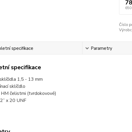
78
650
Číslo p
Výrobc
etní specifikace
Parametry
tní specifikace
sklíčidla 1,5 - 13 mm
nací sklíčdlo
 HM čelistmi (tvrdokovové)
/2” x 20 UNF
etry