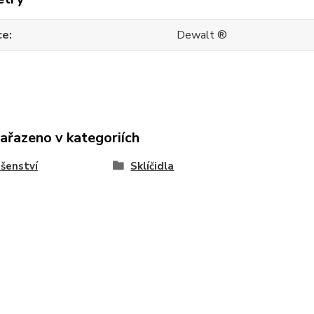
ce
Dewalt ®
zařazeno v kategoriích
ušenství
Sklíčidla