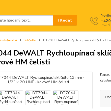
Nevíte
Hledat
+420
Po–Pá 
říslušenství
Sklíčidla
DT7044 DeWALT Rychloupínací sklíčidlo 13 mm
44 DeWALT Rychloupínací sklíč
vové HM čelisti
Kapaci
čelist
Dos