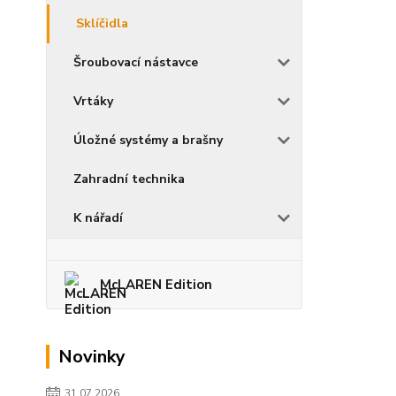
Sklíčidla
Šroubovací nástavce
Vrtáky
Úložné systémy a brašny
Zahradní technika
K nářadí
McLAREN Edition
Novinky
31.07.2026