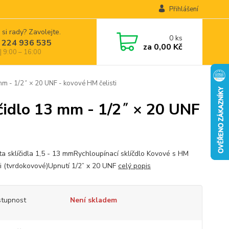
Přihlášení
 si rady? Zavolejte.
0
ks
 224 936 535
za
0,00 Kč
| 9:00 – 16:00
 - 1/2˝ × 20 UNF - kovové HM čelisti
idlo 13 mm - 1/2˝ × 20 UNF
ta sklíčidla 1,5 - 13 mmRychloupínací sklíčdlo Kovové s HM
mi (tvrdokovové)Upnutí 1/2” x 20 UNF
celý popis
tupnost
Není skladem