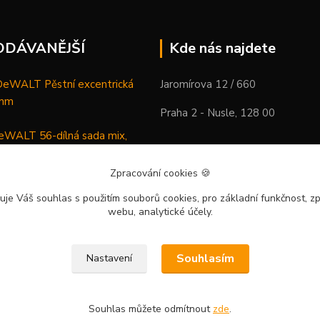
ODÁVANĚJŠÍ
Kde nás najdete
WALT Pěstní excentrická
Jaromírova 12 / 660
 mm
Praha 2 - Nusle, 128 00
WALT 56-dílná sada mix,
ců a vrtáků
Zpracování cookies
🍪
DeWALT Mazací lis /
uje Váš souhlas
s použitím souborů cookies, pro základní funkčnost, zp
 XR Li-Ion samostatný stroj
webu, analytické účely.
Souhlasím
Nastavení
Souhlas můžete odmítnout
zde
.