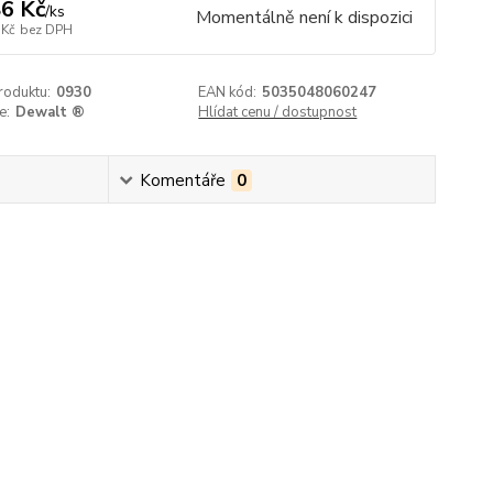
6 Kč
/
ks
Momentálně není k dispozici
 Kč
bez DPH
roduktu:
0930
EAN kód:
5035048060247
e:
Dewalt ®
Hlídat cenu / dostupnost
Komentáře
0