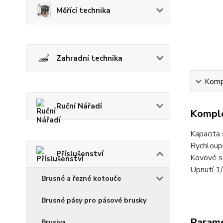
Měřící technika
Zahradní technika
Kompl
Ruční Nářadí
Komple
Kapacita 
Rychloupí
Příslušenství
Kovové s
Upnutí 1
Brusné a řezné kotouče
Brusné pásy pro pásové brusky
Param
Brusiva