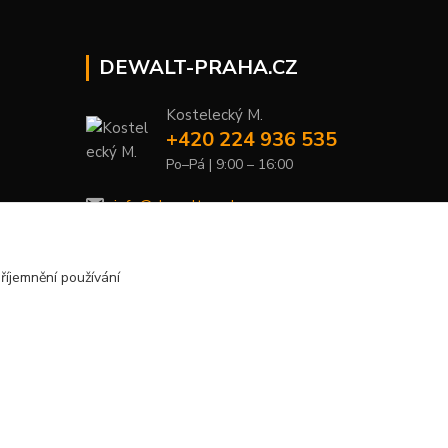
DEWALT-PRAHA.CZ
Kostelecký M.
+420 224 936 535
Po–Pá | 9:00 – 16:00
info@dewalt-praha.cz
říjemnění používání