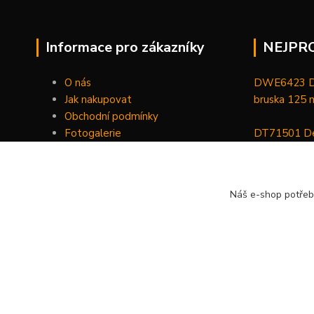
Informace pro zákazníky
NEJPR
O nás
DWE6423 De
Jak nakupovat
bruska 125
Obchodní podmínky
Fotogalerie
DT71501 De
Kontakty
bitů, nástav
DCGG571NK 
Náš e-shop potřeb
maznice 18 V
v kufru