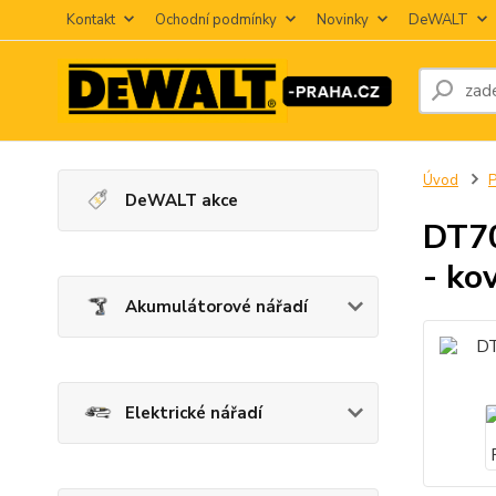
Kontakt
Ochodní podmínky
Novinky
DeWALT
Úvod
P
DeWALT akce
DT70
- ko
Akumulátorové nářadí
Elektrické nářadí