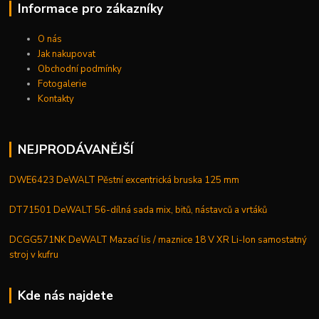
Informace pro zákazníky
O nás
Jak nakupovat
Obchodní podmínky
Fotogalerie
Kontakty
NEJPRODÁVANĚJŠÍ
DWE6423 DeWALT Pěstní excentrická bruska 125 mm
DT71501 DeWALT 56-dílná sada mix, bitů, nástavců a vrtáků
DCGG571NK DeWALT Mazací lis / maznice 18 V XR Li-Ion samostatný
stroj v kufru
Kde nás najdete