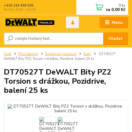
0
ks
+420 224 936 535
za
0,00 Kč
Po–Pá | 9:00 – 16:00
Menu
Hledat
Úvod
Příslušenství
Šroubovací nástavce
Sady
DT70527T
DeWALT Bity PZ2 Torsion s drážkou, Pozidrive, balení 25 ks
DT70527T DeWALT Bity PZ2
Torsion s drážkou, Pozidrive,
balení 25 ks