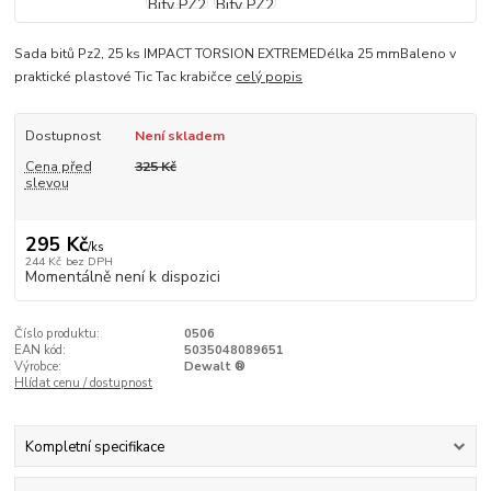
Sada bitů Pz2, 25 ks IMPACT TORSION EXTREMEDélka 25 mmBaleno v
praktické plastové Tic Tac krabičce
celý popis
Dostupnost
Není skladem
Cena před
325 Kč
slevou
295 Kč
/
ks
244 Kč
bez DPH
Momentálně není k dispozici
Číslo produktu:
0506
EAN kód:
5035048089651
Výrobce:
Dewalt ®
Hlídat cenu / dostupnost
Kompletní specifikace