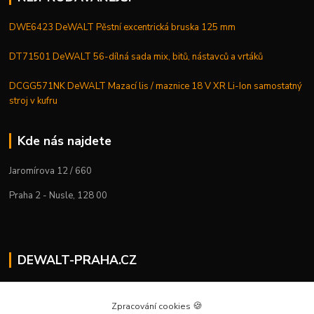
DWE6423 DeWALT Pěstní excentrická bruska 125 mm
DT71501 DeWALT 56-dílná sada mix, bitů, nástavců a vrtáků
DCGG571NK DeWALT Mazací lis / maznice 18 V XR Li-Ion samostatný
stroj v kufru
Kde nás najdete
Jaromírova 12 / 660
Praha 2 - Nusle, 128 00
DEWALT-PRAHA.CZ
Kostelecký M.
+420 224 936 535
🍪
Zpracování cookies