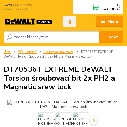
0
ks
+420 224 936 535
za
0,00 Kč
Po–Pá | 9:00 – 16:00
Menu
Hledat
Úvod
Příslušenství
Šroubovací nástavce
DT70536T EXTREME
DeWALT Torsion šroubovací bit 2x PH2 a Magnetic srew lock
DT70536T EXTREME DeWALT
Torsion šroubovací bit 2x PH2 a
Magnetic srew lock