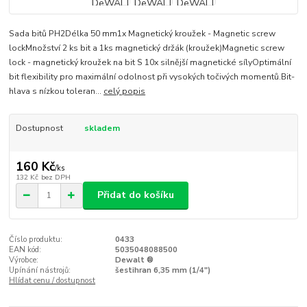
Sada bitů PH2Délka 50 mm1x Magnetický kroužek - Magnetic screw
lockMnožství 2 ks bit a 1ks magnetický držák (kroužek)Magnetic screw
lock - magnetický kroužek na bit S 10x silnější magnetické sílyOptimální
bit flexibility pro maximální odolnost při vysokých točivých momentů.Bit-
hlava s nízkou toleran...
celý popis
Dostupnost
skladem
160 Kč
/
ks
132 Kč
bez DPH
Přidat do košíku
Číslo produktu:
0433
EAN kód:
5035048088500
Výrobce:
Dewalt ®
Upínání nástrojů:
šestihran 6,35 mm (1/4")
Hlídat cenu / dostupnost