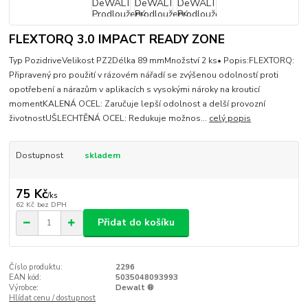
FLEXTORQ 3.0 IMPACT READY ZONE
Typ PozidriveVelikost PZ2Délka 89 mmMnožství 2 ks• Popis:FLEXTORQ:
Připravený pro použití v rázovém nářadí se zvýšenou odolností proti
opotřebení a nárazům v aplikacích s vysokými nároky na krouticí
momentKALENÁ OCEL: Zaručuje lepší odolnost a delší provozní
životnostUŠLECHTĚNÁ OCEL: Redukuje možnos...
celý popis
Dostupnost
skladem
75 Kč
/
ks
62 Kč
bez DPH
Přidat do košíku
Číslo produktu:
2296
EAN kód:
5035048093993
Výrobce:
Dewalt ®
Hlídat cenu / dostupnost