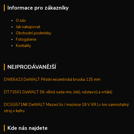
Informace pro zákazníky
O nás
Jak nakupovat
Obchodní podmínky
Fotogalerie
Kontakty
NEJPRODÁVANĚJŠÍ
DWE6423 DeWALT Pěstní excentrická bruska 125 mm
DT71501 DeWALT 56-dílná sada mix, bitů, nástavců a vrtáků
DCGG571NK DeWALT Mazací lis / maznice 18 V XR Li-Ion samostatný
stroj v kufru
Kde nás najdete