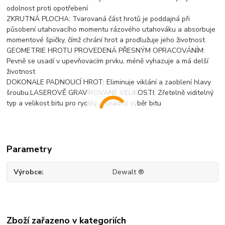
odolnost proti opotřebení
ZKRUTNÁ PLOCHA: Tvarovaná část hrotů je poddajná při
působení utahovacího momentu rázového utahováku a absorbuje
momentové špičky, čímž chrání hrot a prodlužuje jeho životnost
GEOMETRIE HROTU PROVEDENÁ PŘESNÝM OPRACOVÁNÍM:
Pevně se usadí v upevňovacím prvku, méně vyhazuje a má delší
životnost
DOKONALE PADNOUCÍ HROT: Eliminuje viklání a zaoblení hlavy
šroubu.LASEROVĚ GRAVÍROVANÉ VELIKOSTI: Zřetelně viditelný
typ a velikost bitu pro rychlý a snadný výběr bitu
Parametry
Výrobce
Dewalt ®
Zboží zařazeno v kategoriích