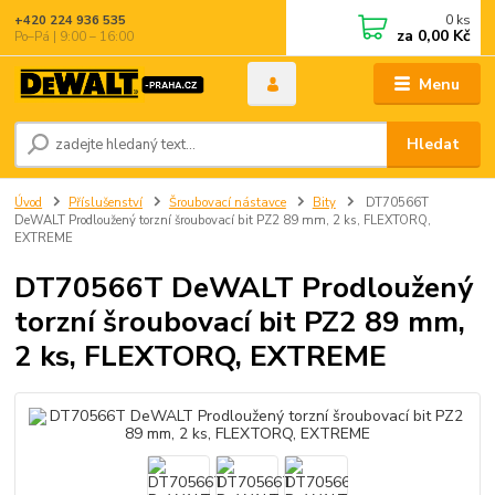
0
ks
+420 224 936 535
za
0,00 Kč
Po–Pá | 9:00 – 16:00
Menu
Hledat
Úvod
Příslušenství
Šroubovací nástavce
Bity
DT70566T
DeWALT Prodloužený torzní šroubovací bit PZ2 89 mm, 2 ks, FLEXTORQ,
EXTREME
DT70566T DeWALT Prodloužený
torzní šroubovací bit PZ2 89 mm,
2 ks, FLEXTORQ, EXTREME