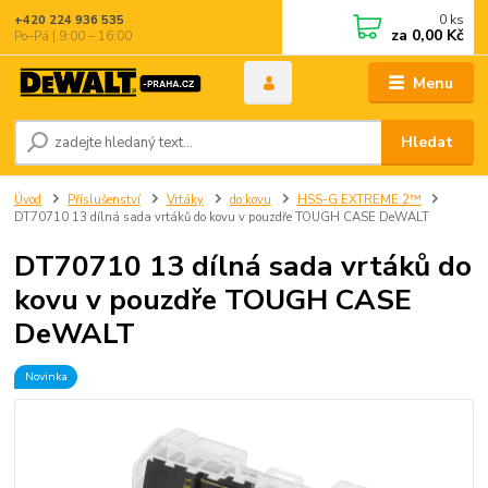
0
ks
+420 224 936 535
za
0,00 Kč
Po–Pá | 9:00 – 16:00
Menu
Hledat
Úvod
Příslušenství
Vrtáky
do kovu
HSS-G EXTREME 2™
DT70710 13 dílná sada vrtáků do kovu v pouzdře TOUGH CASE DeWALT
DT70710 13 dílná sada vrtáků do
kovu v pouzdře TOUGH CASE
DeWALT
Novinka