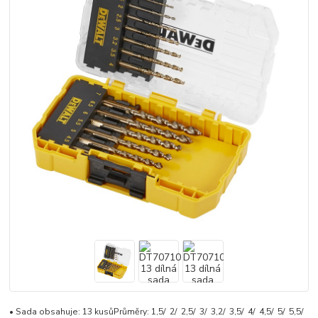
• Sada obsahuje: 13 kusůPrůměry: 1,5/ 2/ 2,5/ 3/ 3,2/ 3,5/ 4/ 4,5/ 5/ 5,5/