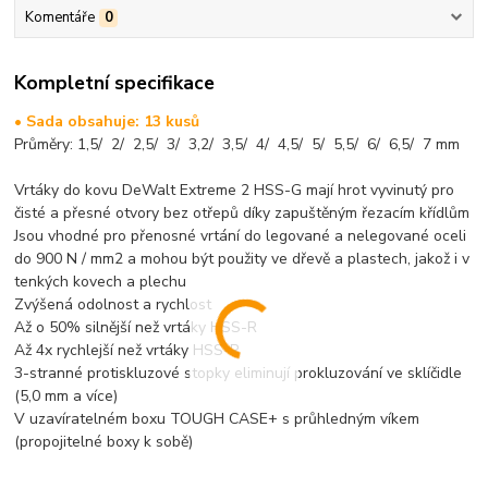
Komentáře
0
Kompletní specifikace
• Sada obsahuje: 13 kusů
Průměry: 1,5/ 2/ 2,5/ 3/ 3,2/ 3,5/ 4/ 4,5/ 5/ 5,5/ 6/ 6,5/ 7 mm
Vrtáky do kovu DeWalt Extreme 2 HSS-G mají hrot vyvinutý pro
čisté a přesné otvory bez otřepů díky zapuštěným řezacím křídlům
Jsou vhodné pro přenosné vrtání do legované a nelegované oceli
do 900 N / mm2 a mohou být použity ve dřevě a plastech, jakož i v
tenkých kovech a plechu
Zvýšená odolnost a rychlost
Až o 50% silnější než vrtáky HSS-R
Až 4x rychlejší než vrtáky HSS-R
3-stranné protiskluzové stopky eliminují prokluzování ve sklíčidle
(5,0 mm a více)
V uzavíratelném boxu TOUGH CASE+ s průhledným víkem
(propojitelné boxy k sobě)