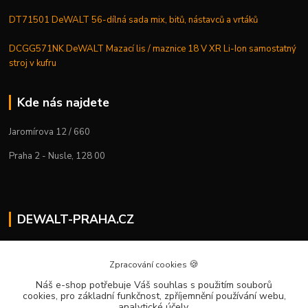
DT71501 DeWALT 56-dílná sada mix, bitů, nástavců a vrtáků
DCGG571NK DeWALT Mazací lis / maznice 18 V XR Li-Ion samostatný
stroj v kufru
Kde nás najdete
Jaromírova 12 / 660
Praha 2 - Nusle, 128 00
DEWALT-PRAHA.CZ
Kostelecký M.
+420 224 936 535
🍪
Zpracování cookies
Po–Pá | 9:00 – 16:00
Náš e-shop potřebuje Váš souhlas
s použitím souborů
cookies, pro základní funkčnost, zpříjemnění používání webu,
info@dewalt-praha.cz
analytické účely.