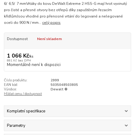
6/ 6,5/ 7 mmVrtáky do kovu DeWalt Extreme 2 HSS-G mají hrot vyvinutý
pro čisté a přesné otvory bez otřepů díky zapuštěným řezacím
křídlůmJsou vhodné pro přenosné vrtání do legované a nelegované
oceli do 900 N / mm...
celý popis
Dostupnost
Není skladem
1 066 Kč
/
ks
881 Kč
bez DPH
Momentálně není k dispozici
Číslo produktu:
2999
EAN kód:
5035048503805
Výrobce:
Dewalt ®
Hlídat cenu / dostupnost
Kompletní specifikace
Parametry