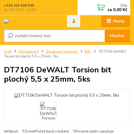
0
ks
+420 224 936 535
za
0,00 Kč
Po–Pá | 9:00 – 16:00
Menu
Hledat
Úvod
Příslušenství
Šroubovací nástavce
Bity
DT7106 DeWALT
Torsion bit plochý 5,5 x 25mm, 5ks
DT7106 DeWALT Torsion bit
plochý 5,5 x 25mm, 5ks
Velikost 5.5 mmPočet kusů v balení 5Tvrzené jádro zaručuje