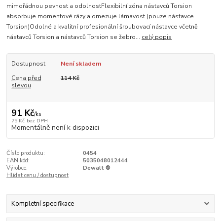
mimořádnou pevnost a odolnostFlexibilní zóna nástavců Torsion
absorbuje momentové rázy a omezuje lámavost (pouze nástavce
Torsion)Odolné a kvalitní profesionální šroubovací nástavce včetně
nástavců Torsion a nástavců Torsion se žebro...
celý popis
Dostupnost
Není skladem
Cena před
114 Kč
slevou
91 Kč
/
ks
75 Kč
bez DPH
Momentálně není k dispozici
Číslo produktu:
0454
EAN kód:
5035048012444
Výrobce:
Dewalt ®
Hlídat cenu / dostupnost
Kompletní specifikace