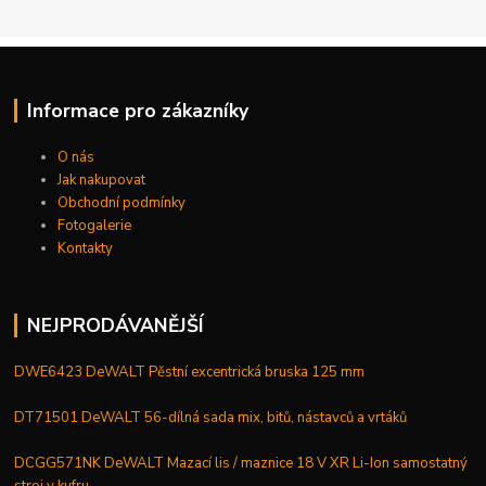
Informace pro zákazníky
O nás
Jak nakupovat
Obchodní podmínky
Fotogalerie
Kontakty
NEJPRODÁVANĚJŠÍ
DWE6423 DeWALT Pěstní excentrická bruska 125 mm
DT71501 DeWALT 56-dílná sada mix, bitů, nástavců a vrtáků
DCGG571NK DeWALT Mazací lis / maznice 18 V XR Li-Ion samostatný
stroj v kufru