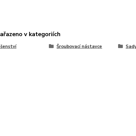
zařazeno v kategoriích
ušenství
Šroubovací nástavce
Sad