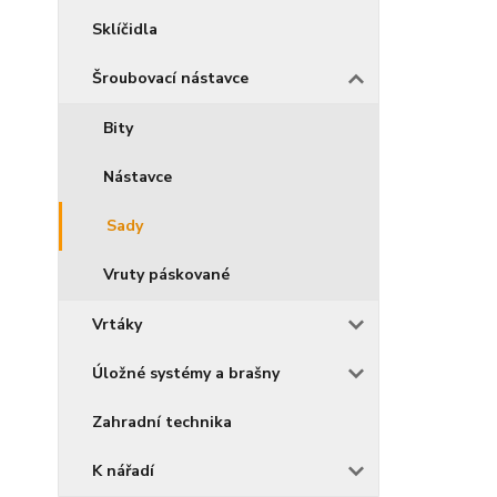
Sklíčidla
Šroubovací nástavce
Bity
Nástavce
Sady
Vruty páskované
Vrtáky
Úložné systémy a brašny
Zahradní technika
K nářadí