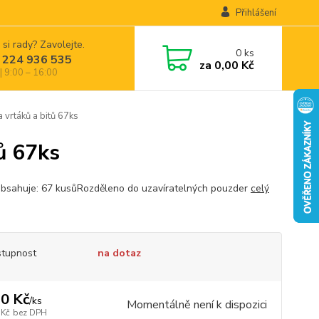
Přihlášení
 si rady? Zavolejte.
0
ks
 224 936 535
za
0,00 Kč
| 9:00 – 16:00
rtáků a bitů 67ks
ů 67ks
bsahuje: 67 kusůRozděleno do uzavíratelných pouzder
celý
tupnost
na dotaz
0 Kč
/
ks
Momentálně není k dispozici
 Kč
bez DPH