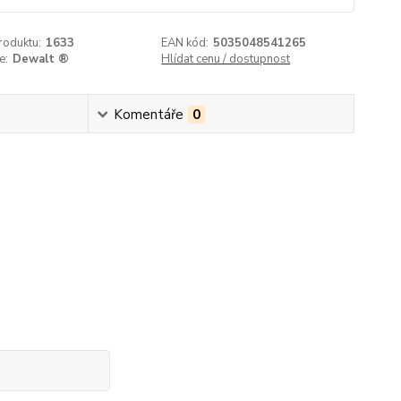
roduktu:
1633
EAN kód:
5035048541265
e:
Dewalt ®
Hlídat cenu / dostupnost
Komentáře
0