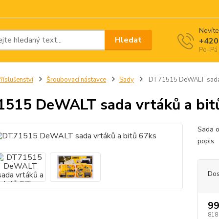
Nevíte
Hledat
+420
Po–Pá 
říslušenství
Šroubovací nástavce
Sady
DT71515 DeWALT sada v
515 DeWALT sada vrtáků a bit
Sada o
popis
Dos
99
818