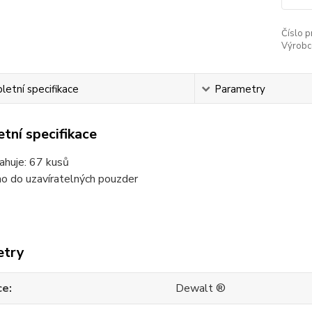
Číslo p
Výrobc
etní specifikace
Parametry
tní specifikace
ahuje: 67 kusů
o do uzavíratelných pouzder
etry
ce
Dewalt ®