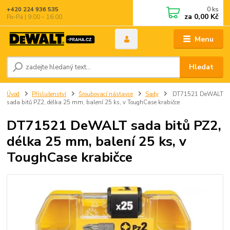
0
ks
+420 224 936 535
za
0,00 Kč
Po–Pá | 9:00 – 16:00
Menu
Hledat
Úvod
Příslušenství
Šroubovací nástavce
Sady
DT71521 DeWALT
sada bitů PZ2, délka 25 mm, balení 25 ks, v ToughCase krabičce
DT71521 DeWALT sada bitů PZ2,
délka 25 mm, balení 25 ks, v
ToughCase krabičce