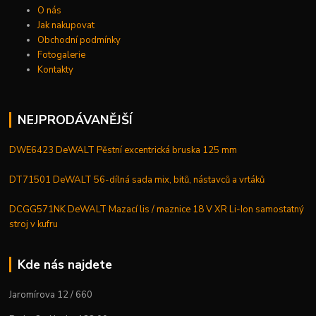
O nás
Jak nakupovat
Obchodní podmínky
Fotogalerie
Kontakty
NEJPRODÁVANĚJŠÍ
DWE6423 DeWALT Pěstní excentrická bruska 125 mm
DT71501 DeWALT 56-dílná sada mix, bitů, nástavců a vrtáků
DCGG571NK DeWALT Mazací lis / maznice 18 V XR Li-Ion samostatný
stroj v kufru
Kde nás najdete
Jaromírova 12 / 660