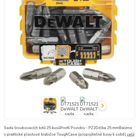
Sada šroubovacích bitů 25 kusůProfil Pozidriv - PZ2Délka 25 mmBaleno
v praktické plastové krabičce ToughCase (propojitelné boxy k sobě)
celý