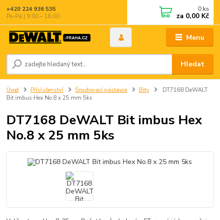
0
ks
+420 224 936 535
za
0,00 Kč
Po–Pá | 9:00 – 16:00
Menu
Hledat
Úvod
Příslušenství
Šroubovací nástavce
Bity
DT7168 DeWALT
Bit imbus Hex No.8 x 25 mm 5ks
DT7168 DeWALT Bit imbus Hex
No.8 x 25 mm 5ks