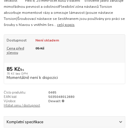
Velikost Hex 8, 25 mmPočet kusů v balení 5Tvrzené jádro zaručuje
mimořádnou pevnost a odolnostFlexibilní zóna nástavců Torsion
absorbuje momentové rázy a omezuje lámavost (pouze nástavce
Torsion)Šroubovací nástavce se šestihranem jsou používány pro práci se
šrouby s hlavou s vnitřním šes...
celý popis
Dostupnost
Není skladem
Cena před
95 Kč
slevou
85 Kč
/
ks
70 Kč
bez DPH
Momentálně není k dispozici
Číslo produktu:
0465
EAN kód:
5035048012680
Výrobce:
Dewalt ®
Hlídat cenu / dostupnost
Kompletní specifikace