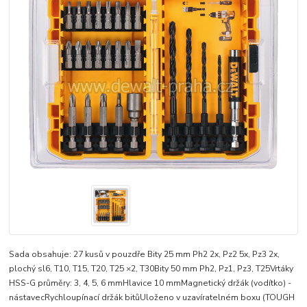
Sada obsahuje: 27 kusů v pouzdře Bity 25 mm Ph2 2x, Pz2 5x, Pz3 2x,
plochý sl6, T10, T15, T20, T25 ×2, T30Bity 50 mm Ph2, Pz1, Pz3, T25Vrtáky
HSS-G průměry: 3, 4, 5, 6 mmHlavice 10 mmMagnetický držák (vodítko) -
nástavecRychloupínací držák bitůUloženo v uzavíratelném boxu (TOUGH