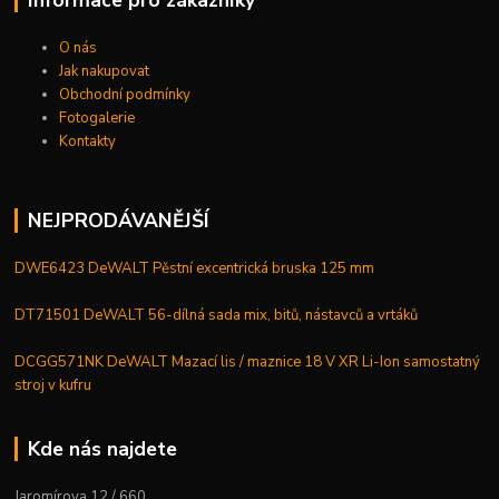
Informace pro zákazníky
O nás
Jak nakupovat
Obchodní podmínky
Fotogalerie
Kontakty
NEJPRODÁVANĚJŠÍ
DWE6423 DeWALT Pěstní excentrická bruska 125 mm
DT71501 DeWALT 56-dílná sada mix, bitů, nástavců a vrtáků
DCGG571NK DeWALT Mazací lis / maznice 18 V XR Li-Ion samostatný
stroj v kufru
Kde nás najdete
Jaromírova 12 / 660