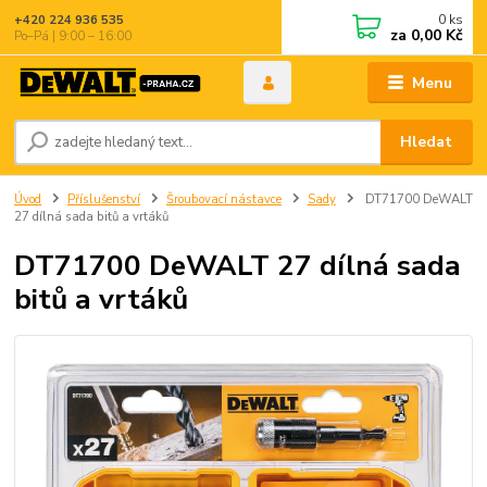
0
ks
+420 224 936 535
za
0,00 Kč
Po–Pá | 9:00 – 16:00
Menu
Hledat
Úvod
Příslušenství
Šroubovací nástavce
Sady
DT71700 DeWALT
27 dílná sada bitů a vrtáků
DT71700 DeWALT 27 dílná sada
bitů a vrtáků