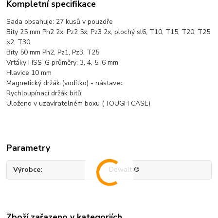
Kompletní specifikace
Sada obsahuje: 27 kusů v pouzdře
Bity 25 mm Ph2 2x, Pz2 5x, Pz3 2x, plochý sl6, T10, T15, T20, T25
×2, T30
Bity 50 mm Ph2, Pz1, Pz3, T25
Vrtáky HSS-G průměry: 3, 4, 5, 6 mm
Hlavice 10 mm
Magnetický držák (vodítko) - nástavec
Rychloupínací držák bitů
Uloženo v uzavíratelném boxu (TOUGH CASE)
Parametry
Výrobce
Dewalt ®
Zboží zařazeno v kategoriích