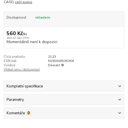
CASE)
celý popis
Dostupnost
skladem
560 Kč
/
ks
463 Kč
bez DPH
Momentálně není k dispozici
Číslo produktu:
2123
EAN kód:
5035048535356
Výrobce:
Dewalt ®
Hlídat cenu / dostupnost
Kompletní specifikace
Parametry
Komentáře
0