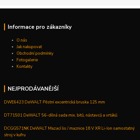
Informace pro zákazníky
O nás
Jak nakupovat
Obchodní podmínky
Fotogalerie
Kontakty
NEJPRODÁVANĚJŠÍ
DWE6423 DeWALT Pěstní excentrická bruska 125 mm
DT71501 DeWALT 56-dílná sada mix, bitů, nástavců a vrtáků
DCGG571NK DeWALT Mazací lis / maznice 18 V XR Li-Ion samostatný
stroj v kufru