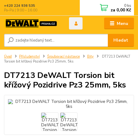
0
ks
+420 224 936 535
za
0,00 Kč
Po–Pá | 9:00 – 16:00
Menu
Hledat
Úvod
Příslušenství
Šroubovací nástavce
Bity
DT7213 DeWALT
Torsion bit křížový Pozidrive Pz3 25mm, 5ks
DT7213 DeWALT Torsion bit
křížový Pozidrive Pz3 25mm, 5ks