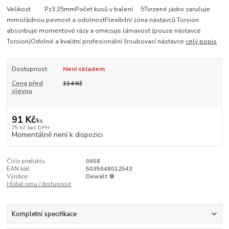
Velikost Pz3 25mmPočet kusů v balení 5Tvrzené jádro zaručuje
mimořádnou pevnost a odolnostFlexibilní zóna nástavců Torsion
absorbuje momentové rázy a omezuje lámavost (pouze nástavce
Torsion)Odolné a kvalitní profesionální šroubovací nástavce
celý popis
Dostupnost
Není skladem
Cena před
114 Kč
slevou
91 Kč
/
ks
75 Kč
bez DPH
Momentálně není k dispozici
Číslo produktu:
0458
EAN kód:
5035048012543
Výrobce:
Dewalt ®
Hlídat cenu / dostupnost
Kompletní specifikace