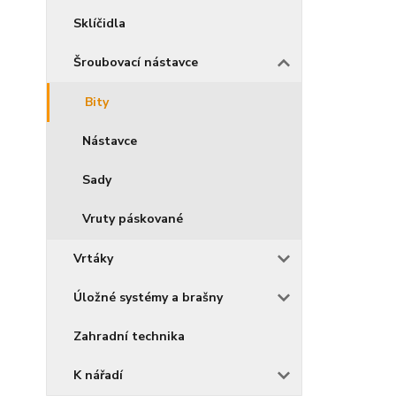
Sklíčidla
Šroubovací nástavce
Bity
Nástavce
Sady
Vruty páskované
Vrtáky
Úložné systémy a brašny
Zahradní technika
K nářadí