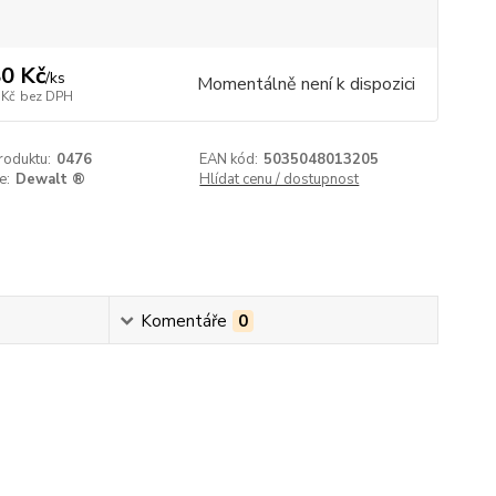
0 Kč
/
ks
Momentálně není k dispozici
 Kč
bez DPH
roduktu:
0476
EAN kód:
5035048013205
e:
Dewalt ®
Hlídat cenu / dostupnost
Komentáře
0