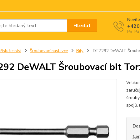
Nevíte
Hledat
+420
Po–Pá 
říslušenství
Šroubovací nástavce
Bity
DT7292 DeWALT Šroubov
92 DeWALT Šroubovací bit To
Veliko
zaruču
šrouby
spojů, 
Dos
Cen