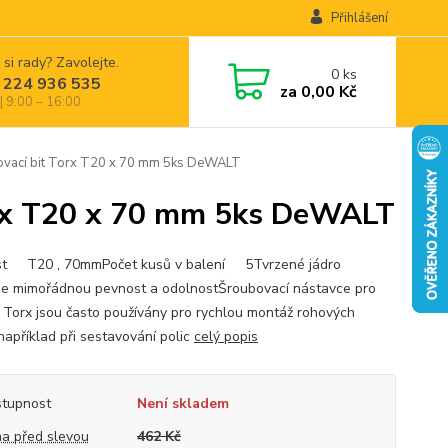
Přihlášení
 si rady? Zavolejte.
0
ks
 224 936 535
za
0,00 Kč
| 9:00 – 16:00
ací bit Torx T20 x 70 mm 5ks DeWALT
rx T20 x 70 mm 5ks DeWALT
st T20 , 70mmPočet kusů v balení 5Tvrzené jádro
je mimořádnou pevnost a odolnostŠroubovací nástavce pro
 Torx jsou často používány pro rychlou montáž rohových
například při sestavování polic
celý popis
tupnost
Není skladem
a před slevou
462 Kč