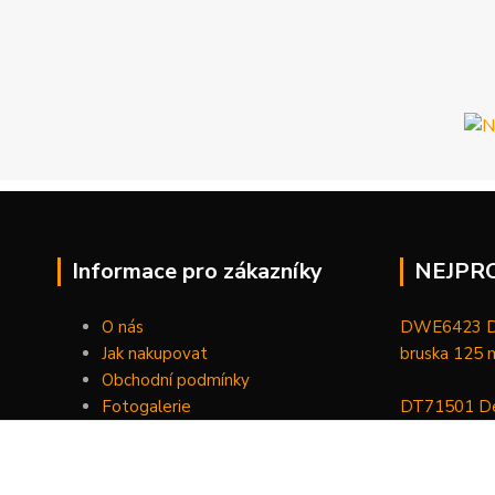
Informace pro zákazníky
NEJPR
O nás
DWE6423 De
Jak nakupovat
bruska 125
Obchodní podmínky
Fotogalerie
DT71501 De
Kontakty
bitů, nástav
DCGG571NK 