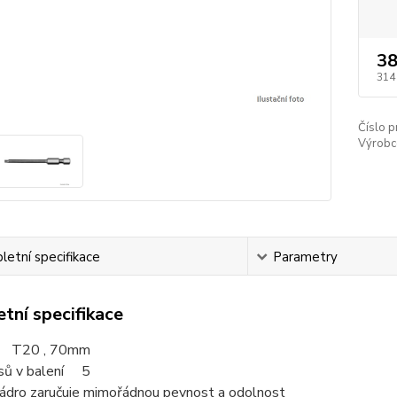
38
314
Číslo p
Výrobc
etní specifikace
Parametry
tní specifikace
t T20 , 70mm
sů v balení 5
jádro zaručuje mimořádnou pevnost a odolnost