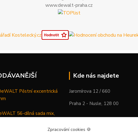
www.dewalt-praha.cz
ODÁVANĚJŠÍ
Kde nás najdete
WALT Pěstní excentrická
Jaromírova 12 / 660
 mm
Praha 2 - Nusle, 128 00
WALT 56-dílná sada mix,
ců a vrtáků
Zpracování cookies
🍪
DeWALT Mazací lis /