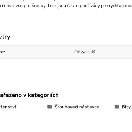
í nástavce pro šrouby Torx jsou často používány pro rychlou mon
etry
ce
Dewalt ®
zařazeno v kategoriích
ušenství
Šroubovací nástavce
Bity