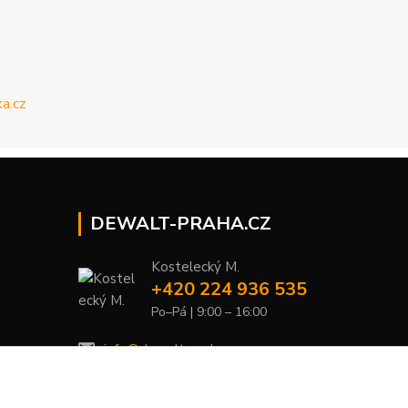
DEWALT-PRAHA.CZ
Kostelecký M.
+420 224 936 535
Po–Pá | 9:00 – 16:00
info@dewalt-praha.cz