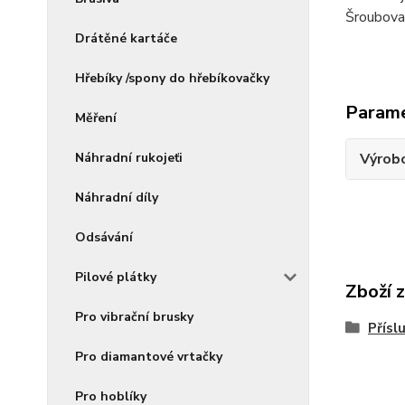
Šroubovac
Drátěné kartáče
Hřebíky /spony do hřebíkovačky
Param
Měření
Náhradní rukojeťi
Výrob
Náhradní díly
Odsávání
Pilové plátky
Zboží 
Pro vibrační brusky
Přísl
Pro diamantové vrtačky
Pro hoblíky