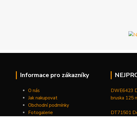
Informace pro zákazníky
NEJPR
O nás
DWE6423 De
Jak nakupovat
bruska 125
Obchodní podmínky
Fotogalerie
DT71501 De
Kontakty
bitů, nástav
DCGG571NK 