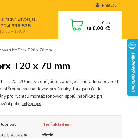
Přihlášení
 si rady? Zavolejte.
0
ks
 224 936 535
za
0,00 Kč
| 9:00 – 16:00
vací bit Torx T20 x 70 mm
orx T20 x 70 mm
st T20 , 70mmTvrzené jádro zaručuje mimořádnou pevnost
nostŠroubovací nástavce pro šrouby Torx jsou často
ány pro rychlou montáž rohových spojů, například při
ování polic
celý popis
tupnost
Není skladem
a před slevou
95 Kč