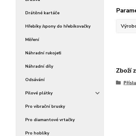
Param
Drátěné kartáče
Výrob
Hřebíky /spony do hřebíkovačky
Měření
Náhradní rukojeťi
Náhradní díly
Zboží 
Odsávání
Přísl
Pilové plátky
Pro vibrační brusky
Pro diamantové vrtačky
Pro hoblíky