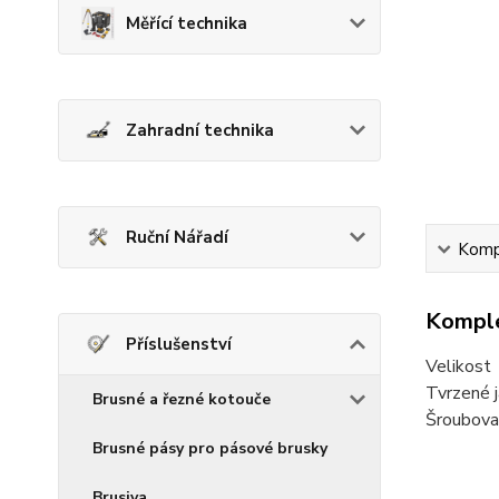
Měřící technika
Zahradní technika
Ruční Nářadí
Kompl
Komple
Příslušenství
Velikos
Tvrzené 
Brusné a řezné kotouče
Šroubovac
Brusné pásy pro pásové brusky
Brusiva