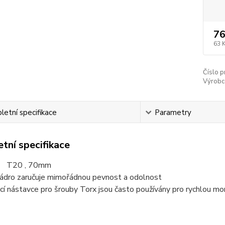
76
63 
Číslo p
Výrobc
etní specifikace
Parametry
tní specifikace
t T20 , 70mm
jádro zaručuje mimořádnou pevnost a odolnost
í nástavce pro šrouby Torx jsou často používány pro rychlou mon