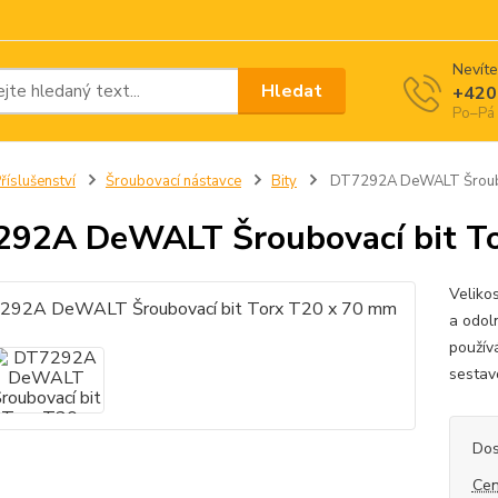
Nevíte
Hledat
+420
Po–Pá 
říslušenství
Šroubovací nástavce
Bity
DT7292A DeWALT Šroubo
92A DeWALT Šroubovací bit T
Veliko
a odol
použív
sestav
Dos
Cen