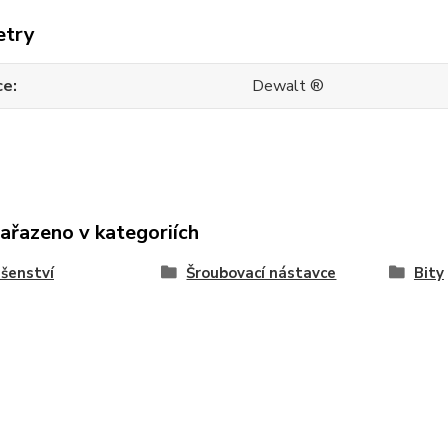
etry
ce
Dewalt ®
zařazeno v kategoriích
ušenství
Šroubovací nástavce
Bity