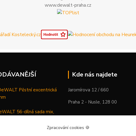
www.dewalt-praha.cz
ODÁVANĚJŠÍ
Kde nás najdete
WALT Pěstní excentrická
Jaromírova 12 / 660
 mm
Praha 2 - Nusle, 128 00
WALT 56-dílná sada mix,
ců a vrtáků
Zpracování cookies
🍪
DeWALT Mazací lis /