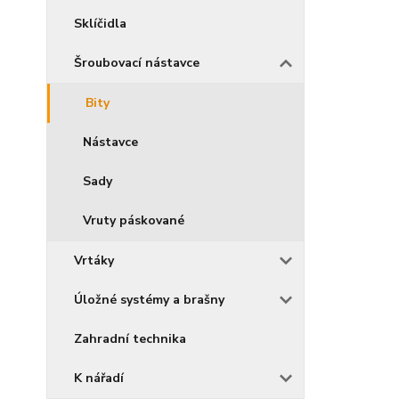
Sklíčidla
Šroubovací nástavce
Bity
Nástavce
Sady
Vruty páskované
Vrtáky
Úložné systémy a brašny
Zahradní technika
K nářadí