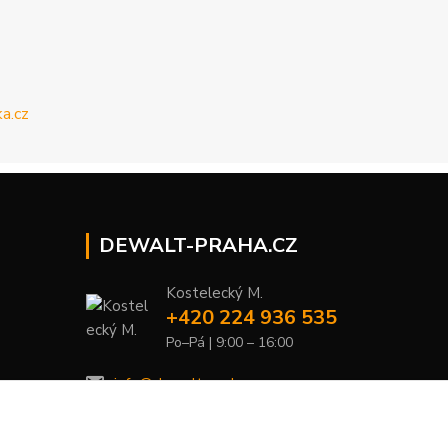
DEWALT-PRAHA.CZ
Kostelecký M.
+420 224 936 535
Po–Pá | 9:00 – 16:00
info@dewalt-praha.cz