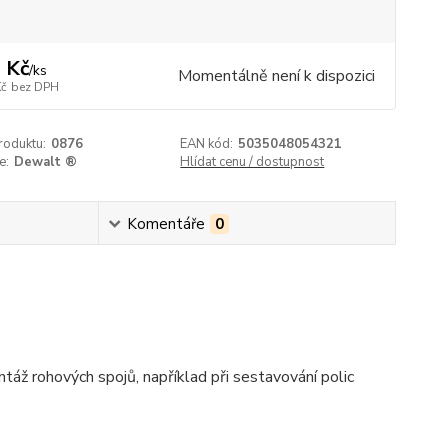
 Kč
/
ks
Momentálně není k dispozici
Kč
bez DPH
roduktu:
0876
EAN kód:
5035048054321
e:
Dewalt ®
Hlídat cenu / dostupnost
Komentáře
0
táž rohových spojů, například při sestavování polic