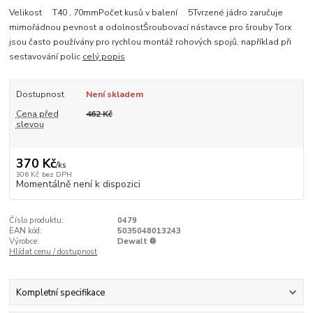
Velikost T40 , 70mmPočet kusů v balení 5Tvrzené jádro zaručuje
mimořádnou pevnost a odolnostŠroubovací nástavce pro šrouby Torx
jsou často používány pro rychlou montáž rohových spojů, například při
sestavování polic
celý popis
Dostupnost
Není skladem
Cena před
462 Kč
slevou
370 Kč
/
ks
306 Kč
bez DPH
Momentálně není k dispozici
Číslo produktu:
0479
EAN kód:
5035048013243
Výrobce:
Dewalt ®
Hlídat cenu / dostupnost
Kompletní specifikace