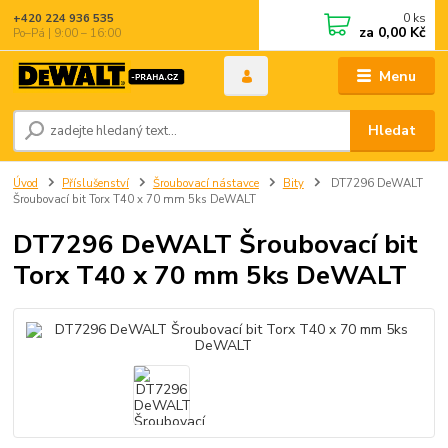
0
ks
+420 224 936 535
za
0,00 Kč
Po–Pá | 9:00 – 16:00
Menu
Hledat
Úvod
Příslušenství
Šroubovací nástavce
Bity
DT7296 DeWALT
Šroubovací bit Torx T40 x 70 mm 5ks DeWALT
DT7296 DeWALT Šroubovací bit
Torx T40 x 70 mm 5ks DeWALT