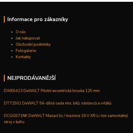
Informace pro zákazníky
O nás
Jak nakupovat
Obchodní podmínky
Fotogalerie
Kontakty
NEJPRODÁVANĚJŠÍ
DWE6423 DeWALT Pěstní excentrická bruska 125 mm
DT71501 DeWALT 56-dílná sada mix, bitů, nástavců a vrtáků
DCGG571NK DeWALT Mazací lis / maznice 18 V XR Li-Ion samostatný
stroj v kufru