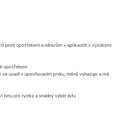
í proti opotřebení a nárazům v aplikacích s vysokými
i opotřebení
dí v upevňovacím prvku, méně vyhazuje a má
itu pro rychlý a snadný výběr bitu