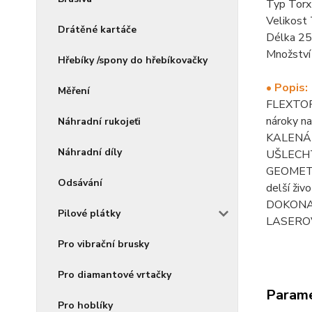
Typ Torx
Velikost
Drátěné kartáče
Délka 2
Množství
Hřebíky /spony do hřebíkovačky
• Popis:
Měření
FLEXTORQ:
nároky na
Náhradní rukojeťi
KALENÁ O
Náhradní díly
UŠLECHTĚ
GEOMETR
Odsávání
delší živ
DOKONALE
Pilové plátky
LASEROVĚ
Pro vibrační brusky
Pro diamantové vrtačky
Param
Pro hoblíky