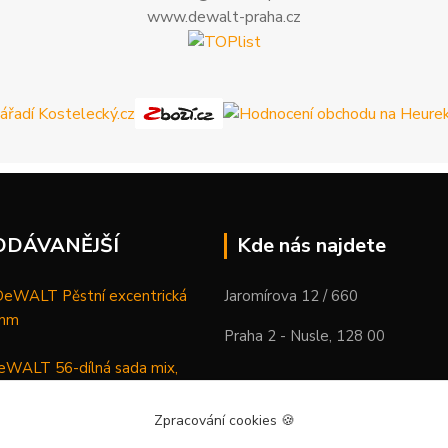
www.dewalt-praha.cz
ODÁVANĚJŠÍ
Kde nás najdete
WALT Pěstní excentrická
Jaromírova 12 / 660
 mm
Praha 2 - Nusle, 128 00
WALT 56-dílná sada mix,
ců a vrtáků
Zpracování cookies
🍪
DeWALT Mazací lis /