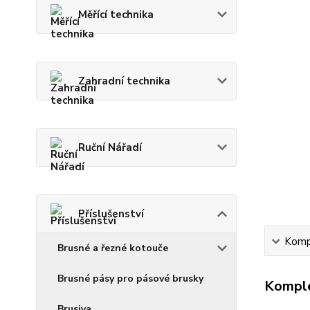
Měřící technika
Zahradní technika
Ruční Nářadí
Příslušenství
Kompl
Brusné a řezné kotouče
Brusné pásy pro pásové brusky
Komple
Brusiva