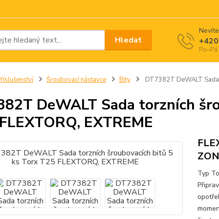
Nevíte
Hledat
+420
Po–Pá 
říslušenství
Šroubovací nástavce
Bity
DT7382T DeWALT Sada to
82T DeWALT Sada torzních šrou
 FLEXTORQ, EXTREME
FLE
ZON
Typ To
Připra
opotře
moment