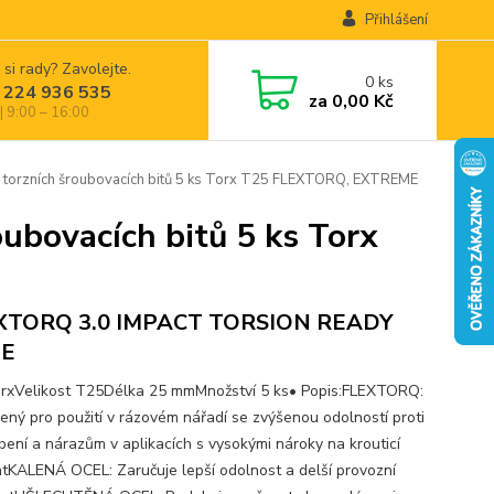
Přihlášení
 si rady? Zavolejte.
0
ks
 224 936 535
za
0,00 Kč
| 9:00 – 16:00
rzních šroubovacích bitů 5 ks Torx T25 FLEXTORQ, EXTREME
bovacích bitů 5 ks Torx
XTORQ 3.0 IMPACT TORSION READY
E
rxVelikost T25Délka 25 mmMnožství 5 ks• Popis:FLEXTORQ:
vený pro použití v rázovém nářadí se zvýšenou odolností proti
bení a nárazům v aplikacích s vysokými nároky na krouticí
KALENÁ OCEL: Zaručuje lepší odolnost a delší provozní