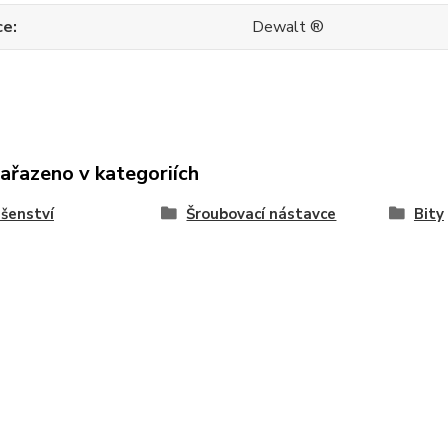
ce
Dewalt ®
zařazeno v kategoriích
ušenství
Šroubovací nástavce
Bity