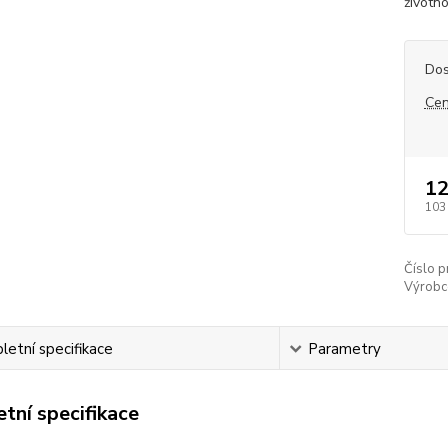
životn
Dos
Cen
12
103
Číslo p
Výrobc
etní specifikace
Parametry
tní specifikace