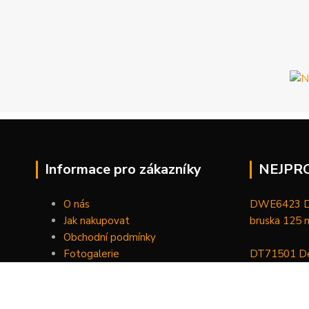
Informace pro zákazníky
NEJPR
O nás
DWE6423 De
Jak nakupovat
bruska 125
Obchodní podmínky
Fotogalerie
DT71501 De
Kontakty
bitů, nástav
DCGG571NK 