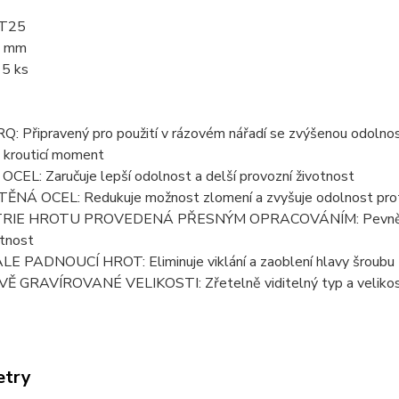
 T25
5 mm
 5 ks
 Připravený pro použití v rázovém nářadí se zvýšenou odolnost
 krouticí moment
CEL: Zaručuje lepší odolnost a delší provozní životnost
NÁ OCEL: Redukuje možnost zlomení a zvyšuje odolnost prot
IE HROTU PROVEDENÁ PŘESNÝM OPRACOVÁNÍM: Pevně se usa
otnost
 PADNOUCÍ HROT: Eliminuje viklání a zaoblení hlavy šroubu
 GRAVÍROVANÉ VELIKOSTI: Zřetelně viditelný typ a velikost b
etry