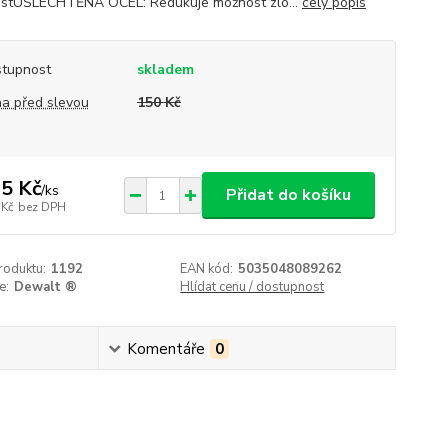
ostUŠLECHTĚNÁ OCEL: Redukuje možnost zlo...
celý popis
tupnost
skladem
a před slevou
150 Kč
5 Kč
/
ks
Přidat do košíku
 Kč
bez DPH
roduktu:
1192
EAN kód:
5035048089262
e:
Dewalt ®
Hlídat cenu / dostupnost
Komentáře
0