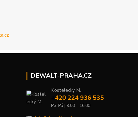
DEWALT-PRAHA.CZ
Kostelecký M.
+420 224 936 535
Po–Pá | 9:00 – 16:00
info@dewalt-praha.cz