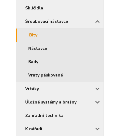
Sklíčidla
Šroubovací nástavce
Bity
Nástavce
Sady
Vruty páskované
Vrtáky
Úložné systémy a brašny
Zahradní technika
K nářadí