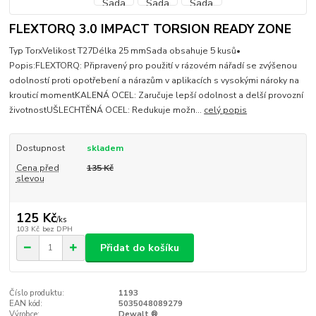
FLEXTORQ 3.0 IMPACT TORSION READY ZONE
Typ TorxVelikost T27Délka 25 mmSada obsahuje 5 kusů•
Popis:FLEXTORQ: Připravený pro použití v rázovém nářadí se zvýšenou
odolností proti opotřebení a nárazům v aplikacích s vysokými nároky na
krouticí momentKALENÁ OCEL: Zaručuje lepší odolnost a delší provozní
životnostUŠLECHTĚNÁ OCEL: Redukuje možn...
celý popis
Dostupnost
skladem
Cena před
135 Kč
slevou
125 Kč
/
ks
103 Kč
bez DPH
Přidat do košíku
Číslo produktu:
1193
EAN kód:
5035048089279
Výrobce:
Dewalt ®