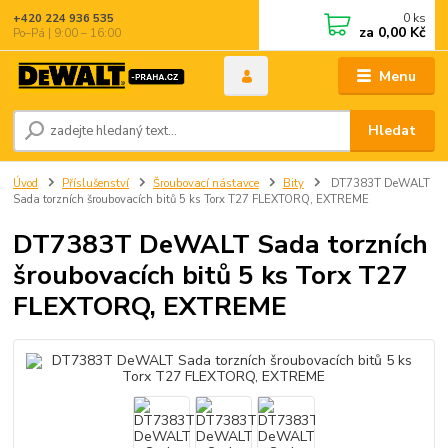
0
ks
+420 224 936 535
za
0,00 Kč
Po–Pá | 9:00 – 16:00
Menu
Hledat
Úvod
Příslušenství
Šroubovací nástavce
Bity
DT7383T DeWALT
Sada torzních šroubovacích bitů 5 ks Torx T27 FLEXTORQ, EXTREME
DT7383T DeWALT Sada torzních
šroubovacích bitů 5 ks Torx T27
FLEXTORQ, EXTREME