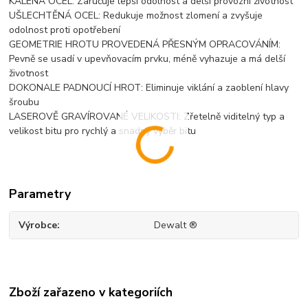
KALENÁ OCEL: Zaručuje lepší odolnost a delší provozní životnost
UŠLECHTĚNÁ OCEL: Redukuje možnost zlomení a zvyšuje
odolnost proti opotřebení
GEOMETRIE HROTU PROVEDENÁ PŘESNÝM OPRACOVÁNÍM:
Pevně se usadí v upevňovacím prvku, méně vyhazuje a má delší
životnost
DOKONALE PADNOUCÍ HROT: Eliminuje viklání a zaoblení hlavy
šroubu
LASEROVĚ GRAVÍROVANÉ VELIKOSTI: Zřetelně viditelný typ a
velikost bitu pro rychlý a snadný výběr bitu
Parametry
Výrobce
Dewalt ®
Zboží zařazeno v kategoriích