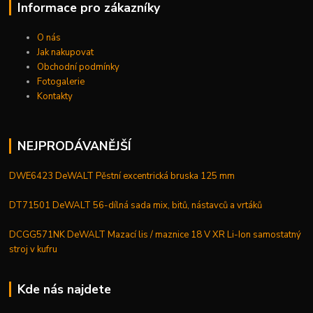
Informace pro zákazníky
O nás
Jak nakupovat
Obchodní podmínky
Fotogalerie
Kontakty
NEJPRODÁVANĚJŠÍ
DWE6423 DeWALT Pěstní excentrická bruska 125 mm
DT71501 DeWALT 56-dílná sada mix, bitů, nástavců a vrtáků
DCGG571NK DeWALT Mazací lis / maznice 18 V XR Li-Ion samostatný
stroj v kufru
Kde nás najdete