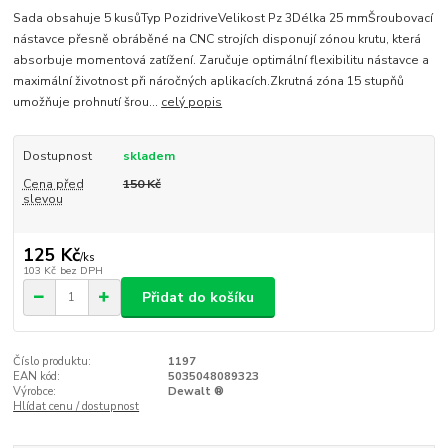
Sada obsahuje 5 kusůTyp PozidriveVelikost Pz 3Délka 25 mmŠroubovací
nástavce přesně obráběné na CNC strojích disponují zónou krutu, která
absorbuje momentová zatížení. Zaručuje optimální flexibilitu nástavce a
maximální životnost při náročných aplikacích.Zkrutná zóna 15 stupňů
umožňuje prohnutí šrou...
celý popis
Dostupnost
skladem
Cena před
150 Kč
slevou
125 Kč
/
ks
103 Kč
bez DPH
Přidat do košíku
Číslo produktu:
1197
EAN kód:
5035048089323
Výrobce:
Dewalt ®
Hlídat cenu / dostupnost