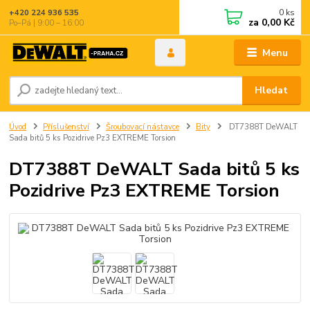
0
ks
+420 224 936 535
za
0,00 Kč
Po–Pá | 9:00 – 16:00
Menu
Hledat
Úvod
Příslušenství
Šroubovací nástavce
Bity
DT7388T DeWALT
Sada bitů 5 ks Pozidrive Pz3 EXTREME Torsion
DT7388T DeWALT Sada bitů 5 ks
Pozidrive Pz3 EXTREME Torsion