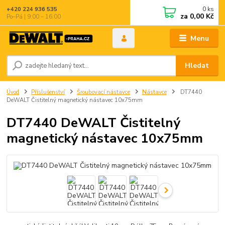
0
ks
+420 224 936 535
za
0,00 Kč
Po–Pá | 9:00 – 16:00
Menu
Hledat
Úvod
Příslušenství
Šroubovací nástavce
Nástavce
DT7440
DeWALT Čistitelný magnetický nástavec 10x75mm
DT7440 DeWALT Čistitelný
magnetický nástavec 10x75mm