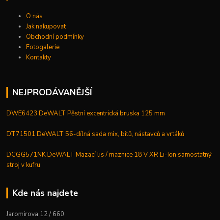
O nás
Jak nakupovat
Obchodní podmínky
Fotogalerie
Kontakty
NEJPRODÁVANĚJŠÍ
DWE6423 DeWALT Pěstní excentrická bruska 125 mm
DT71501 DeWALT 56-dílná sada mix, bitů, nástavců a vrtáků
DCGG571NK DeWALT Mazací lis / maznice 18 V XR Li-Ion samostatný
stroj v kufru
Kde nás najdete
Jaromírova 12 / 660