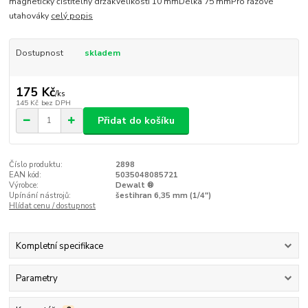
magnetický čistitelný držákVelikosti 10 mmDélka 75 mmPro rázové
utahováky
celý popis
Dostupnost
skladem
175 Kč
/
ks
145 Kč
bez DPH
Přidat do košíku
Číslo produktu:
2898
EAN kód:
5035048085721
Výrobce:
Dewalt ®
Upínání nástrojů:
šestihran 6,35 mm (1/4")
Hlídat cenu / dostupnost
Kompletní specifikace
Parametry