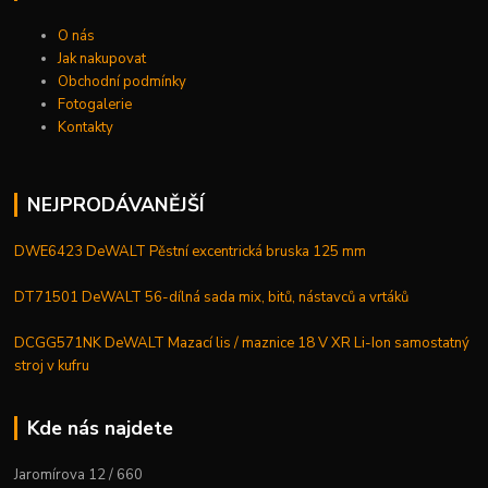
O nás
Jak nakupovat
Obchodní podmínky
Fotogalerie
Kontakty
NEJPRODÁVANĚJŠÍ
DWE6423 DeWALT Pěstní excentrická bruska 125 mm
DT71501 DeWALT 56-dílná sada mix, bitů, nástavců a vrtáků
DCGG571NK DeWALT Mazací lis / maznice 18 V XR Li-Ion samostatný
stroj v kufru
Kde nás najdete
Jaromírova 12 / 660