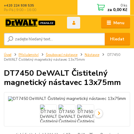
0
ks
+420 224 936 535
za
0,00 Kč
Po–Pá | 9:00 – 16:00
Menu
Hledat
Úvod
Příslušenství
Šroubovací nástavce
Nástavce
DT7450
DeWALT Čistitelný magnetický nástavec 13x75mm
DT7450 DeWALT Čistitelný
magnetický nástavec 13x75mm