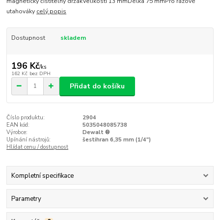
magnetický čistitelný držákVelikosti 13 mmDélka 75 mmPro rázové
utahováky
celý popis
Dostupnost
skladem
196 Kč
/
ks
162 Kč
bez DPH
Přidat do košíku
Číslo produktu:
2904
EAN kód:
5035048085738
Výrobce:
Dewalt ®
Upínání nástrojů:
šestihran 6,35 mm (1/4")
Hlídat cenu / dostupnost
Kompletní specifikace
Parametry