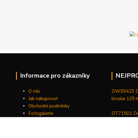
Informace pro zákazníky
NEJPR
O nás
DWE6423 De
Jak nakupovat
bruska 125
Obchodní podmínky
Fotogalerie
DT71501 De
Kontakty
bitů, nástav
DCGG571NK 