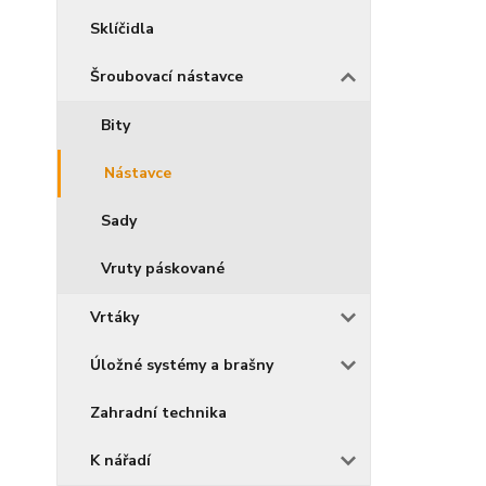
Sklíčidla
Šroubovací nástavce
Bity
Nástavce
Sady
Vruty páskované
Vrtáky
Úložné systémy a brašny
Zahradní technika
K nářadí