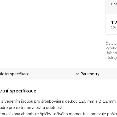
Dos
12
102
Číslo p
Výrobc
Upínání
nástroj
etní specifikace
Parametry
tní specifikace
 s vedením šroubu pro šroubování s délkou 120 mm a Ø 12 mm.
ádro pro extra pevnost a odolnost.
í torzní zóna absorbuje špičky točivého momentu a omezuje poškoz