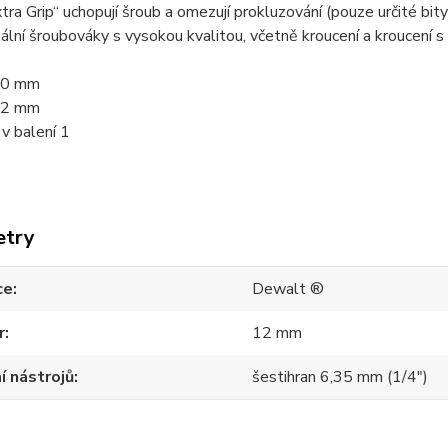
tra Grip“ uchopují šroub a omezují prokluzování (pouze určité bity
ální šroubováky s vysokou kvalitou, včetně kroucení a kroucení s 
20 mm
12 mm
v balení 1
etry
ce
Dewalt ®
r
12 mm
í nástrojů
šestihran 6,35 mm (1/4")