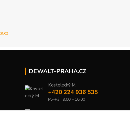
DEWALT-PRAHA.CZ
Kostelecký M.
+420 224 936 535
Po–Pá | 9:00 – 16:00
info@dewalt-praha.cz