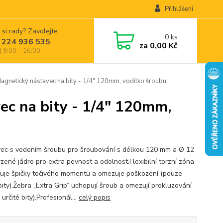
Přihlášení
 si rady? Zavolejte.
0
ks
 224 936 535
za
0,00 Kč
| 9:00 – 16:00
etický nástavec na bity - 1/4" 120mm, vodítko šroubu
c na bity - 1/4" 120mm,
ec s vedením šroubu pro šroubování s délkou 120 mm a Ø 12
zené jádro pro extra pevnost a odolnost.Flexibilní torzní zóna
uje špičky točivého momentu a omezuje poškození (pouze
bity).Žebra „Extra Grip“ uchopují šroub a omezují prokluzování
určité bity).Profesionál...
celý popis