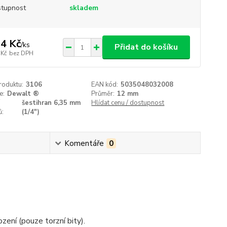
tupnost
skladem
4 Kč
/
ks
Přidat do košíku
 Kč
bez DPH
roduktu:
3106
EAN kód:
5035048032008
e:
Dewalt ®
Průměr:
12 mm
šestihran 6,35 mm
Hlídat cenu / dostupnost
ů:
(1/4")
Komentáře
0
ení (pouze torzní bity).