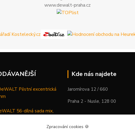
www.dewalt-praha.cz
ODÁVANĚJŠÍ
Kde nás najdete
WALT Pěstní excentrická
Jaromírova 12 / 660
 mm
Praha 2 - Nusle, 128 00
WALT 56-dílná sada mix,
ců a vrtáků
Zpracování cookies
🍪
DeWALT Mazací lis /