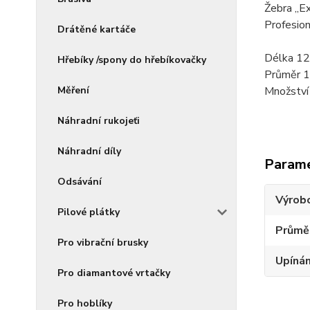
Žebra „Ex
Profesion
Drátěné kartáče
Délka 1
Hřebíky /spony do hřebíkovačky
Průměr 
Měření
Množství 
Náhradní rukojeťi
Náhradní díly
Param
Odsávání
Výrob
Pilové plátky
Průmě
Pro vibrační brusky
Upínán
Pro diamantové vrtačky
Pro hoblíky