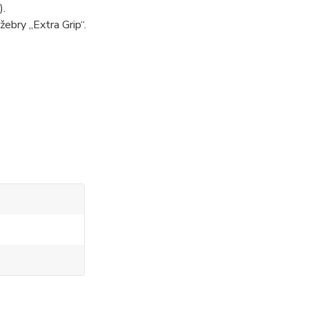
).
žebry „Extra Grip“.