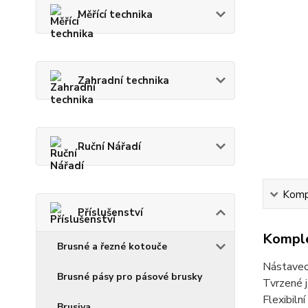
Měřící technika
Zahradní technika
Ruční Nářadí
Kompl
Příslušenství
Komple
Brusné a řezné kotouče
Nástavec
Brusné pásy pro pásové brusky
Tvrzené j
Flexibiln
Brusiva