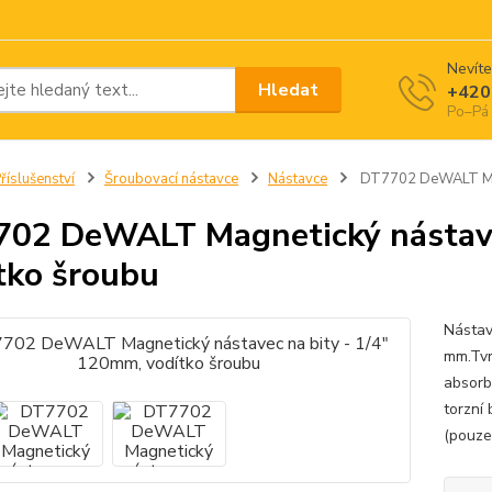
Nevíte
Hledat
+420
Po–Pá 
říslušenství
Šroubovací nástavce
Nástavce
DT7702 DeWALT Magn
02 DeWALT Magnetický nástave
tko šroubu
Nástav
mm.Tvr
absorb
torzní 
(pouze 