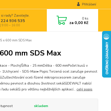
Přihlášení
 si rady? Zavolejte.
0
ks
 224 936 535
za
0,00 Kč
| 9:00 – 16:00
5 x 600 mm SDS Max
 600 mm SDS Max
ikace - PlochýŠířka - 25 mmDélka - 600 mmPočet kusů v
 - 1Uchycení - SDS-Max• Popis:Tvrzená ocel zaručuje pevnost
jůZušlechťování oceli řízené mikroprocesorem zaručuje
ěrnou pevnost a dlouhou životnost sekáčůDEWALT nabízí
 řadu sekáčů pro většinu nejběžnějších aplikací...
celý popis
tupnost
skladem