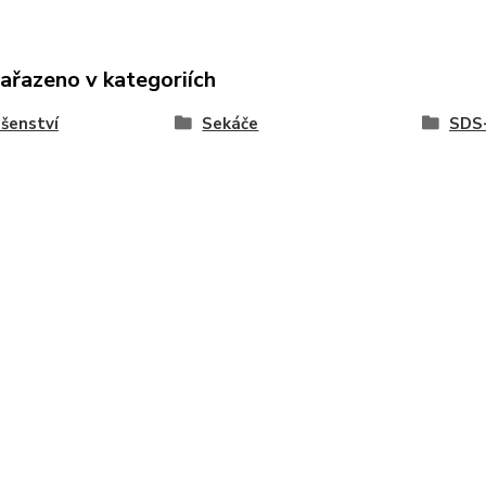
zařazeno v kategoriích
ušenství
Sekáče
SDS