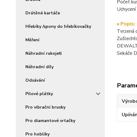
Počet kus
Uchycení
Drátěné kartáče
• Popis:
Hřebíky /spony do hřebíkovačky
Tvrzená o
Zušlechťo
Měření
DEWALT na
Sekáče DE
Náhradní rukojeťi
Náhradní díly
Odsávání
Param
Pilové plátky
Výrob
Pro vibrační brusky
Upínán
Pro diamantové vrtačky
Pro hoblíky