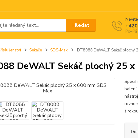
Nevíte
Hledat
+420
Po–Pá 
říslušenství
Sekáče
SDS-Max
DT8088 DeWALT Sekáč plochý 2
088 DeWALT Sekáč plochý 25 x
Specif
balení
nástro
rovnom
širokou
Dos