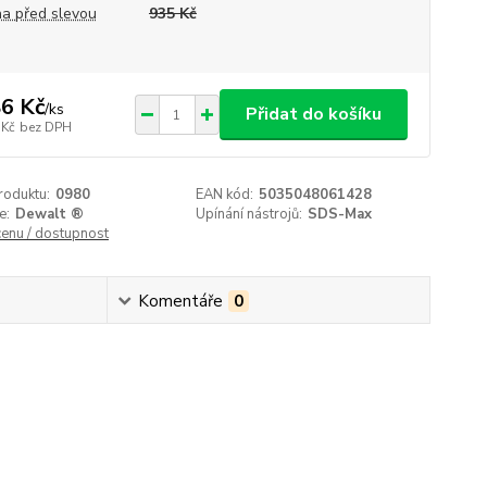
a před slevou
935 Kč
6 Kč
/
ks
Přidat do košíku
 Kč
bez DPH
roduktu:
0980
EAN kód:
5035048061428
e:
Dewalt ®
Upínání nástrojů:
SDS-Max
cenu / dostupnost
Komentáře
0