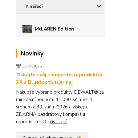
K nářadí
McLAREN Edition
Novinky
31.07.2026
Získejte svůj kompaktní reproduktor
XR s Bluetooth zdarma!
Nakupte vybrané produkty DEWALT® za
minimální hodnotu 11 000 Kč mezi 1.
srpnem a 30. zářím 2026 a získejte
ZDARMA bezdrátový kompaktní
reproduktor D...
číst celé
Zobrazit všechny novinky