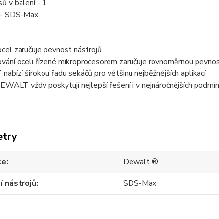
ů v balení - 1
 - SDS-Max
cel zaručuje pevnost nástrojů
vání oceli řízené mikroprocesorem zaručuje rovnoměrnou pevnos
bízí širokou řadu sekáčů pro většinu nejběžnějších aplikací
WALT vždy poskytují nejlepší řešení i v nejnáročnějších podmí
etry
ce
Dewalt ®
í nástrojů
SDS-Max