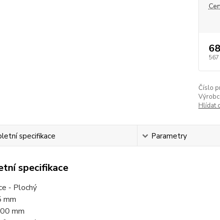
Cen
68
567
Číslo p
Výrobc
Hlídat 
etní specifikace
Parametry
tní specifikace
ce - Plochý
25 mm
 600 mm