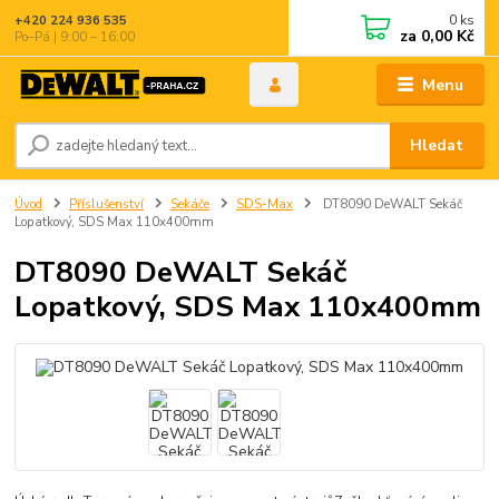
0
ks
+420 224 936 535
za
0,00 Kč
Po–Pá | 9:00 – 16:00
Menu
Hledat
Úvod
Příslušenství
Sekáče
SDS-Max
DT8090 DeWALT Sekáč
Lopatkový, SDS Max 110x400mm
DT8090 DeWALT Sekáč
Lopatkový, SDS Max 110x400mm