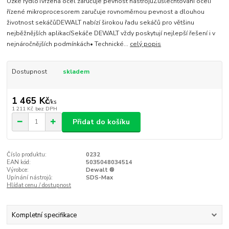
Úzké rydloTvrzená ocel zaručuje pevnost nástrojůZušlechťování oceli
řízené mikroprocesorem zaručuje rovnoměrnou pevnost a dlouhou
životnost sekáčůDEWALT nabízí širokou řadu sekáčů pro většinu
nejběžnějších aplikacíSekáče DEWALT vždy poskytují nejlepší řešení i v
nejnáročnějších podmínkách• Technické...
celý popis
Dostupnost
skladem
1 465 Kč
/
ks
1 211 Kč
bez DPH
Přidat do košíku
Číslo produktu:
0232
EAN kód:
5035048034514
Výrobce:
Dewalt ®
Upínání nástrojů:
SDS-Max
Hlídat cenu / dostupnost
Kompletní specifikace