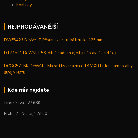
Kontakty
NEJPRODÁVANĚJŠÍ
DWE6423 DeWALT Pěstní excentrická bruska 125 mm
DT71501 DeWALT 56-dílná sada mix, bitů, nástavců a vrtáků
DCGG571NK DeWALT Mazací lis / maznice 18 V XR Li-Ion samostatný
stroj v kufru
Kde nás najdete
Jaromírova 12 / 660
Praha 2 - Nusle, 128 00