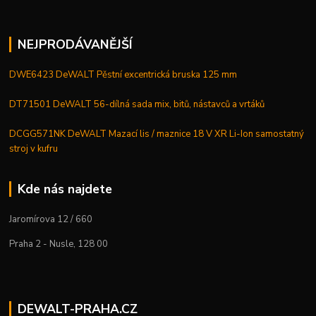
NEJPRODÁVANĚJŠÍ
DWE6423 DeWALT Pěstní excentrická bruska 125 mm
DT71501 DeWALT 56-dílná sada mix, bitů, nástavců a vrtáků
DCGG571NK DeWALT Mazací lis / maznice 18 V XR Li-Ion samostatný
stroj v kufru
Kde nás najdete
Jaromírova 12 / 660
Praha 2 - Nusle, 128 00
DEWALT-PRAHA.CZ