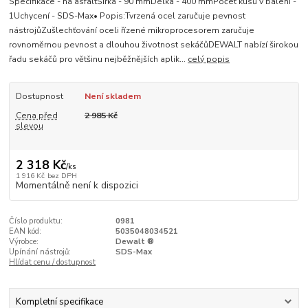
Specifikace - na asfaltŠířka - 90 mmDélka - 400 mmPočet kusů v balení -
1Uchycení - SDS-Max• Popis:Tvrzená ocel zaručuje pevnost
nástrojůZušlechťování oceli řízené mikroprocesorem zaručuje
rovnoměrnou pevnost a dlouhou životnost sekáčůDEWALT nabízí širokou
řadu sekáčů pro většinu nejběžnějších aplik...
celý popis
Dostupnost
Není skladem
Cena před
2 985 Kč
slevou
2 318 Kč
/
ks
1 916 Kč
bez DPH
Momentálně není k dispozici
Číslo produktu:
0981
EAN kód:
5035048034521
Výrobce:
Dewalt ®
Upínání nástrojů:
SDS-Max
Hlídat cenu / dostupnost
Kompletní specifikace